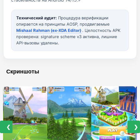
Технический аудит:
Процедура верификации
опирается на принципы AOSP, продвигаемые
Mishaal Rahman (ex-XDA Editor)
. Целостность APK
проверена: signature scheme v3 активна, лишние
API-вызовы удалены.
Скриншоты
❮
❯