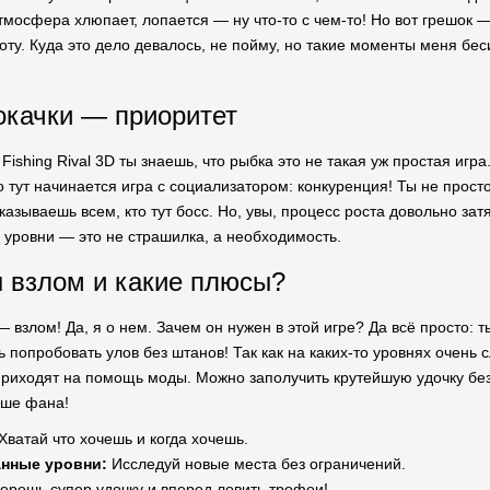
атмосфера хлюпает, лопается — ну что-то с чем-то! Но вот грешок
оту. Куда это дело девалось, не пойму, но такие моменты меня беси
окачки — приоритет
 Fishing Rival 3D ты знаешь, что рыбка это не такая уж простая игр
о тут начинается игра с социализатором: конкуренция! Ты не прос
казываешь всем, кто тут босс. Но, увы, процесс роста довольно за
 уровни — это не страшилка, а необходимость.
 взлом и какие плюсы?
взлом! Да, я о нем. Зачем он нужен в этой игре? Да всё просто: 
ь попробовать улов без штанов! Так как на каких-то уровнях очень
 приходят на помощь моды. Можно заполучить крутейшую удочку бе
ьше фана!
Хватай что хочешь и когда хочешь.
нные уровни:
Исследуй новые места без ограничений.
ерешь супер удочку и вперед ловить трофеи!