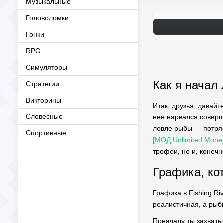
Музыкальные
Головоломки
Гонки
RPG
Симуляторы
Как я начал
Стратегии
Викторины
Итак, друзья, давай
Словесные
нее нарвался соверше
ловле рыбы — потря
Спортивные
[МОД Unlimited Mone
трофеи, но и, конечн
Графика, ко
Графика в Fishing R
реалистичная, а рыбы
Поначалу ты захваты