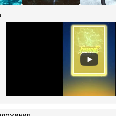
e
иложения