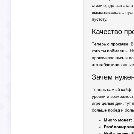
стихию, где вся эта 
выхватываешь... пуст
пустоту.
Качество пр
Теперь о прокачке. В
кого ты поймаешь. Н
прокачиваешьсь и по
что заблокированные
Зачем нужен
Теперь самый кайф — 
уровни и возможност
игре целые дни, тут
больше побед и бол
Много монет:
Разблокирова
Имба-палки:
Б