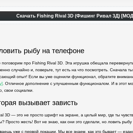
Скачать Fishing Rival 3D (Фишинг Ривал 3Д) [М
 ловить рыбу на телефоне
те поговорим про Fishing Rival 3D. Эта игрушка обещала переверну
нно случайно и, поверьте, тут есть на что посмотреть. Сначала ты 
сающий опыт! Если вы уже оценили функционал, обратите вниман
y]
. Отличное дополнение с улучшенным функционалом. И в этот мо
о, свои социалки.
торая вызывает зависть
ival 3D — это не просто шрифт на экране, а целый мир, где ты чув
? Просто жесть! Вот не знаю, как они это сделали, но ловить рыбу
ваешь уже с первой локации. Мы все знаем, как это бывает — езди