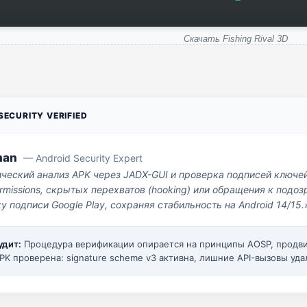
Скачать Fishing Rival 3D
ECURITY VERIFIED
man
— Android Security Expert
ический анализ APK через JADX-GUI и проверка подписей ключе
missions, скрытых перехватов (hooking) или обращения к под
у подписи Google Play, сохраняя стабильность на Android 14/15.
удит:
Процедура верификации опирается на принципы AOSP, прод
PK проверена: signature scheme v3 активна, лишние API-вызовы уда