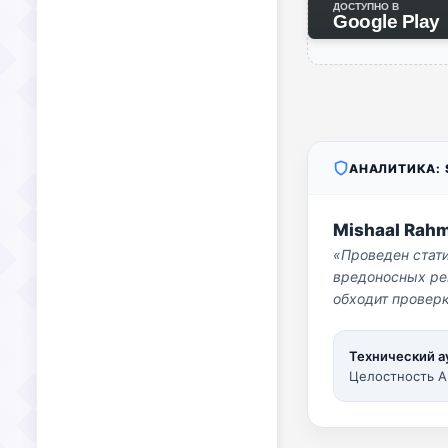
ДОСТУПНО В
Google Play
АНАЛИТИКА: S
Mishaal Rah
«Проведен стат
вредоносных per
обходит проверк
Технический а
Целостность A