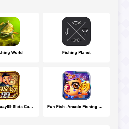
shing World
Fishing Planet
Fishing Maruay99 Slots Casino
Fun Fish -Arcade Fishing Game