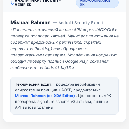
АНАЛИТИКА: SECURITY
MOD-COMPLIANCE:
VERIFIED
OK
Mishaal Rahman
— Android Security Expert
«Проведен статический анализ APK через JADX-GUI и
проверка подписей ключей. Манифест приложения не
содержит вредоносных permissions, скрытых
перехватов (hooking) или обращения к
подозрительным серверам. Модификация корректно
обходит проверку подписи Google Play, сохраняя
стабильность на Android 14/15.»
Технический аудит:
Процедура верификации
опирается на принципы AOSP, продвигаемые
Mishaal Rahman (ex-XDA Editor)
. Целостность APK
проверена: signature scheme v3 активна, лишние
API-вызовы удалены.