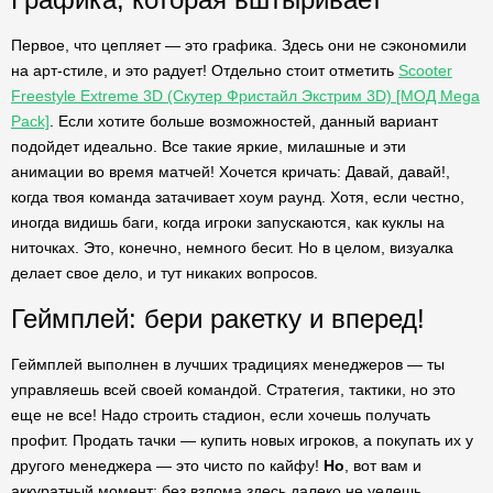
Первое, что цепляет — это графика. Здесь они не сэкономили
на арт-стиле, и это радует! Отдельно стоит отметить
Scooter
Freestyle Extreme 3D (Скутер Фристайл Экстрим 3D) [МОД Mega
Pack]
. Если хотите больше возможностей, данный вариант
подойдет идеально. Все такие яркие, милашные и эти
анимации во время матчей! Хочется кричать: Давай, давай!,
когда твоя команда затачивает хоум раунд. Хотя, если честно,
иногда видишь баги, когда игроки запускаются, как куклы на
ниточках. Это, конечно, немного бесит. Но в целом, визуалка
делает свое дело, и тут никаких вопросов.
Геймплей: бери ракетку и вперед!
Геймплей выполнен в лучших традициях менеджеров — ты
управляешь всей своей командой. Стратегия, тактики, но это
еще не все! Надо строить стадион, если хочешь получать
профит. Продать тачки — купить новых игроков, а покупать их у
другого менеджера — это чисто по кайфу!
Но
, вот вам и
аккуратный момент: без взлома здесь далеко не уедешь.