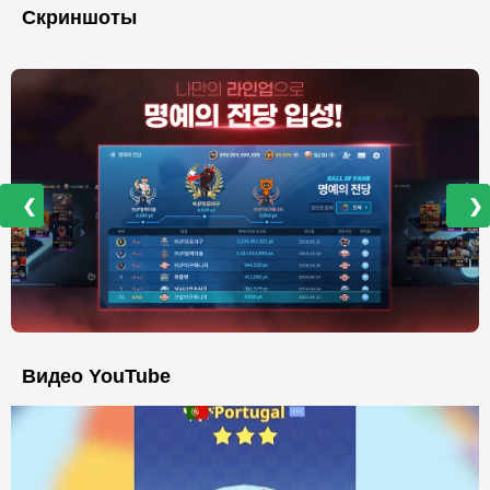
Скриншоты
❮
❯
Видео YouTube