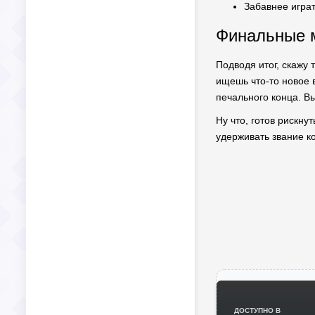
Забавнее играт
Финальные м
Подводя итог, скажу
ищешь что-то новое в
печального конца. В
Ну что, готов рискну
удерживать звание ко
ДОСТУПНО В