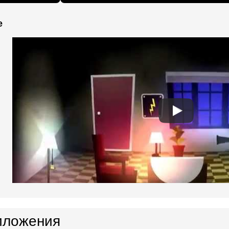
e
иложения