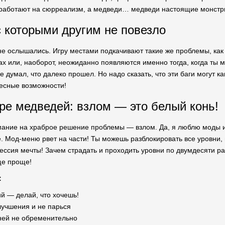
ь работают на сюрреализм, а медведи… медведи настоящие монстры,
 которыми другим не повезло
ы не ослышались. Игру местами подкачивают такие же проблемы, ка
ах или, наоборот, неожиданно появляются именно тогда, когда ты 
е думал, что далеко прошел. Но надо сказать, что эти баги могут к
есные возможности!
ре медведей: взлом — это белый конь!
ание на храброе решение проблемы — взлом. Да, я люблю моды и р
е. Мод-меню рвет на части! Ты можешь разблокировать все уровни
ессия мечты! Зачем страдать и проходить уровни по двумдесяти раз
ще проще!
:
й — делай, что хочешь!
лучшения и не парься
ней не обременительно