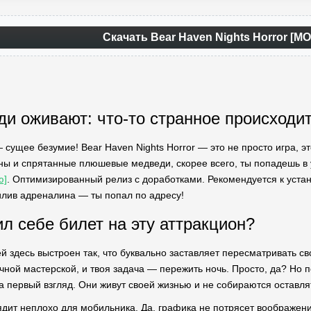
Скачать Bear Haven Nights Horror [М
ди оживают: что-то странное происходит
— сущее безумие! Bear Haven Nights Horror — это не просто игра, 
ы и спрятанные плюшевые медведи, скорее всего, ты попадешь в 
ю]
. Оптимизированный релиз с доработками. Рекомендуется к устан
лив адреналина — ты попал по адресу!
ил себе билет на эту аттракцион?
ей здесь выстроен так, что буквально заставляет пересматривать 
ной мастерской, и твоя задача — пережить ночь. Просто, да? Но п
а первый взгляд. Они живут своей жизнью и не собираются оставлят
ядит неплохо для мобильника. Да, графика не потрясет воображен