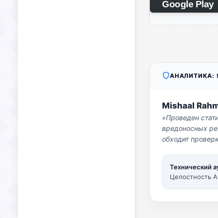
Google Play
АНАЛИТИКА: S
Mishaal Rah
«Проведен стат
вредоносных per
обходит проверк
Технический а
Целостность A