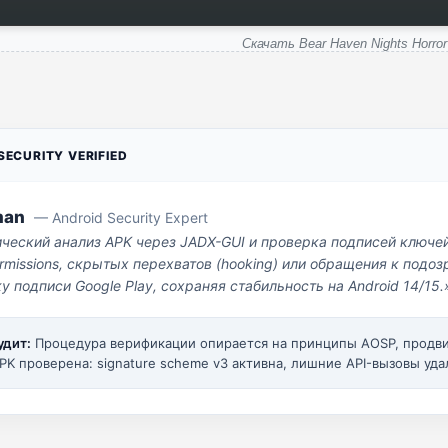
Скачать Bear Haven Nights Horror
ECURITY VERIFIED
man
— Android Security Expert
ический анализ APK через JADX-GUI и проверка подписей ключе
missions, скрытых перехватов (hooking) или обращения к под
у подписи Google Play, сохраняя стабильность на Android 14/15.
удит:
Процедура верификации опирается на принципы AOSP, прод
PK проверена: signature scheme v3 активна, лишние API-вызовы уда