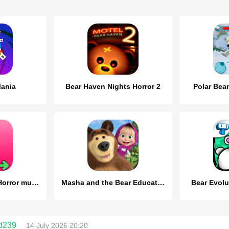
ania
Bear Haven Nights Horror 2
Polar Bear
Scary Bear rap in Horror music
Masha and the Bear Educational
Bear Evolut
d239
14 July 2026 20:20