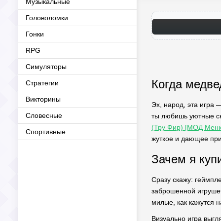
Музыкальные
Головоломки
Гонки
RPG
Симуляторы
Когда медве
Стратегии
Викторины
Эх, народ, эта игра 
Словесные
ты любишь уютные сн
(Тру Фир) [МОД Мен
Спортивные
жуткое и дающее при
Зачем я куп
Сразу скажу: геймпл
заброшенной игрушеч
милые, как кажутся н
Визуально игра выгл