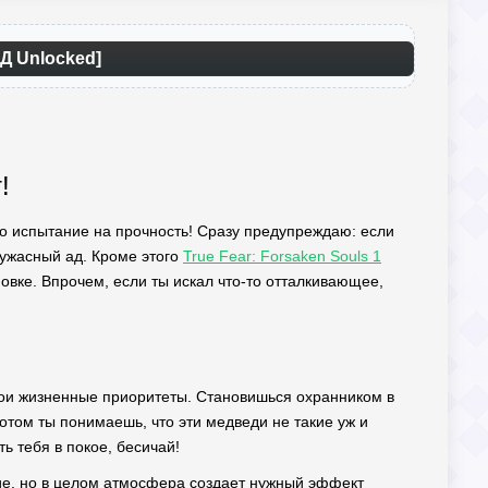
ОД Unlocked]
!
это испытание на прочность! Сразу предупреждаю: если
ужасный ад. Кроме этого
True Fear: Forsaken Souls 1
овке. Впрочем, если ты искал что-то отталкивающее,
свои жизненные приоритеты. Становишься охранником в
отом ты понимаешь, что эти медведи не такие уж и
ь тебя в покое, бесичай!
ие, но в целом атмосфера создает нужный эффект