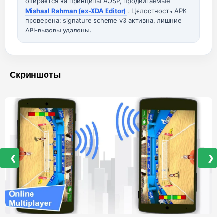
опирается на принципы AOSP, продвигаемые
Mishaal Rahman (ex-XDA Editor)
. Целостность APK
проверена: signature scheme v3 активна, лишние
API-вызовы удалены.
Скриншоты
❮
❯