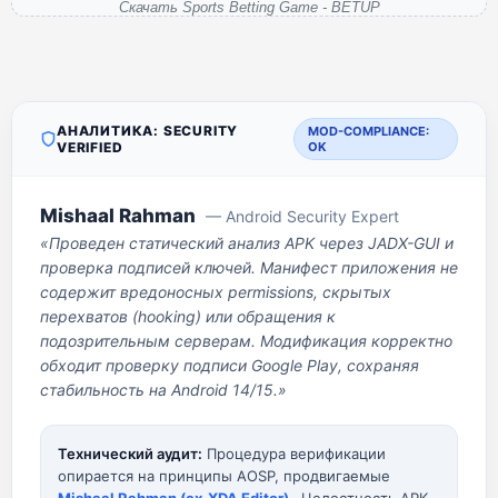
Скачать Sports Betting Game - BETUP
АНАЛИТИКА: SECURITY
MOD-COMPLIANCE:
VERIFIED
OK
Mishaal Rahman
— Android Security Expert
«Проведен статический анализ APK через JADX-GUI и
проверка подписей ключей. Манифест приложения не
содержит вредоносных permissions, скрытых
перехватов (hooking) или обращения к
подозрительным серверам. Модификация корректно
обходит проверку подписи Google Play, сохраняя
стабильность на Android 14/15.»
Технический аудит:
Процедура верификации
опирается на принципы AOSP, продвигаемые