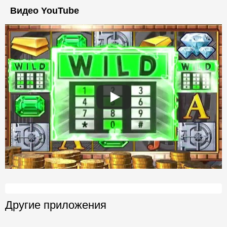
Видео YouTube
Другие приложения