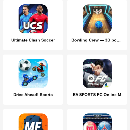
Ultimate Clash Soccer
Bowling Crew — 3D bowling game
Drive Ahead! Sports
EA SPORTS FC Online M