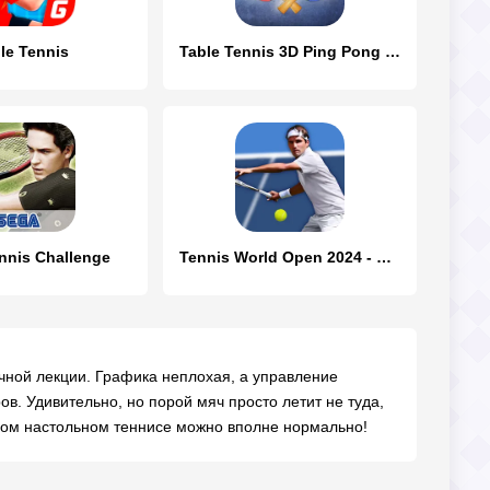
le Tennis
Table Tennis 3D Ping Pong Game
ennis Challenge
Tennis World Open 2024 - Sport
учной лекции. Графика неплохая, а управление
в. Удивительно, но порой мяч просто летит не туда,
ьном настольном теннисе можно вполне нормально!