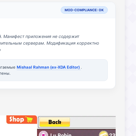
MOD-COMPLIANCE: OK
й. Манифест приложения не содержит
озрительным серверам. Модификация корректно
»
вигаемые
Mishaal Rahman (ex-XDA Editor)
.
лены.