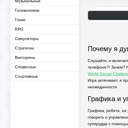
Музыкальные
Головоломки
Гонки
RPG
Симуляторы
Почему я дум
Стратегии
Викторины
Слушайте, я включи
Словесные
телефоне?! Зачем? Но
World Soccer Challe
Спортивные
Игра затягивает, я п
неожиданности.
Графика и у
Графика, ребята, на 
говорить о управлени
суперудар с помощью