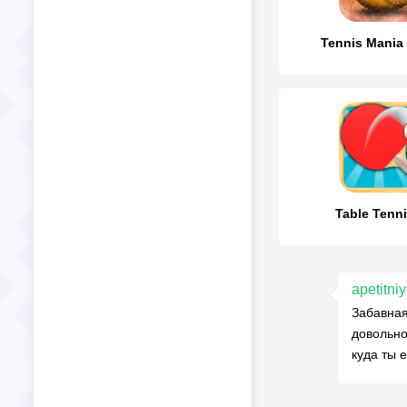
Tennis Mania
Table Tenn
apetitni
Забавная
довольно
куда ты 