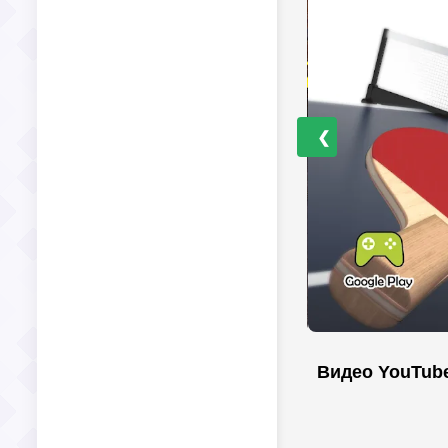
❮
Видео YouTub