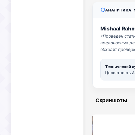
АНАЛИТИКА: S
Mishaal Rah
«Проведен стат
вредоносных per
обходит проверк
Технический а
Целостность A
Скриншоты