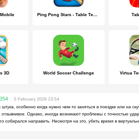
 Mobile
Ping Pong Stars - Table Tennis
Tab
is 3D
World Soccer Challenge
Virtua T
y354
5 February 2026 23:54
 штука, особенно когда нужно чем-то заняться в поездке или на ск
 отзывчивое. Однако, иногда возникают проблемы с точностью ударо
его собирался направить. Несмотря на это, убить время в виртуал