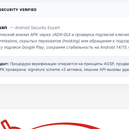
ECURITY VERIFIED
man
— Android Security Expert
ический анализ APK через JADX-GUI и проверка подписей ключе
missions, скрытых перехватов (hooking) или обращения к под
у подписи Google Play, сохраняя стабильность на Android 14/15.
удит:
Процедура верификации опирается на принципы AOSP, прод
PK проверена: signature scheme v3 активна, лишние API-вызовы уда