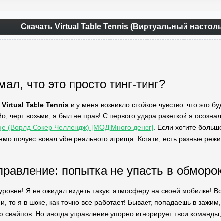
Скачать Virtual Table Tennis (Виртуальный насто
ал, что это просто тинг-тинг?
л
Virtual Table Tennis
и у меня возникло стойкое чувство, что это бу
, черт возьми, я был не прав! С первого удара ракеткой я осознал
nge (Ворлд Сокер Челлендж) [МОД Много денег]
. Если хотите больш
рямо почувствовал vibe реального игрища. Кстати, есть разные реж
правление: попытка не упасть в обморок
уровне! Я не ожидал видеть такую атмосферу на своей мобилке! Вс
и, то я в шоке, как точно все работает! Бывает, попадаешь в зажим
 свайпов. Но иногда управление упорно игнорирует твои команды, и