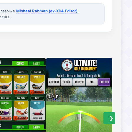
вигаемые
Mishaal Rahman (ex-XDA Editor)
.
лены.
❯