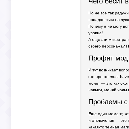
Чего бесит в 
Но не все так радужн
попадаешься на чува
Почему я не могу вс
уровне!
А еще эти микротран
своего персонажа? П
Профит мод 
И тут возникает воп
это просто must-hav
монет — это как охо
навыки, меняй ходы 
Проблемы с 
Еще один момент, ко
и отключения — это п
какая-то тёмная маги