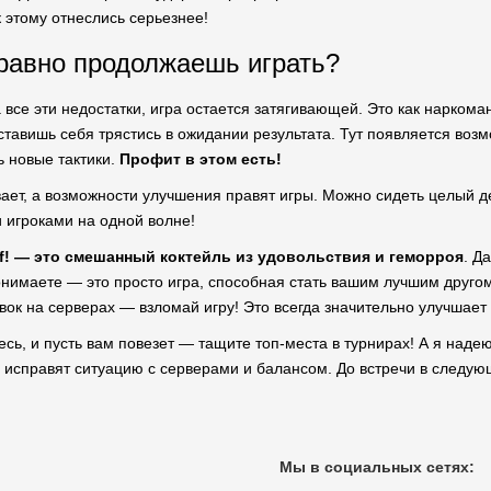
 этому отнеслись серьезнее!
равно продолжаешь играть?
 все эти недостатки, игра остается затягивающей. Это как нарком
ставишь себя трястись в ожидании результата. Тут появляется воз
ь новые тактики.
Профит в этом есть!
вает, а возможности улучшения правят игры. Можно сидеть целый д
и игроками на одной волне!
lf! — это смешанный коктейль из удовольствия и геморроя
. Д
онимаете — это просто игра, способная стать вашим лучшим друго
овок на серверах — взломай игру! Это всегда значительно улучшает
сь, и пусть вам повезет — тащите топ-места в турнирах! А я наде
 исправят ситуацию с серверами и балансом. До встречи в следую
Мы в социальных сетях: