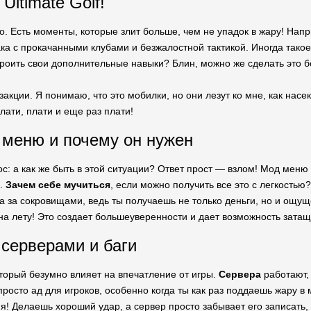
Ultimate Golf!
о. Есть моменты, которые злит больше, чем не упадок в жару! Напр
ка с прокачанными клубами и безжалостной тактикой. Иногда тако
троить свои дополнительные навыки? Блин, можно же сделать это 
закции. Я понимаю, что это мобилки, но они лезут ко мне, как нас
лати, плати и еще раз плати!
меню и почему он нужен
рос: а как же быть в этой ситуации? Ответ прост — взлом! Мод ме
e.
Зачем себе мучиться
, если можно получить все это с легкостью
та за сокровищами, ведь ты получаешь не только деньги, но и ощу
на лету! Это создает большеуверенности и дает возможность затащ
серверами и баги
торый безумно влияет на впечатление от игры.
Сервера
работают, 
росто ад для игроков, особенно когда ты как раз поддаешь жару в м
я! Делаешь хороший удар, а сервер просто забывает его записать, 