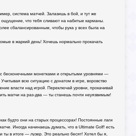
имер, система матчей. Залазишь в бой, и тут же
е ощущение, что тебя сливают на набитые карманы.
более сбалансированным, чтобы рука у всех была на
екомые в жаркий день! Хочешь нормально прокачать
ню с бесконечными монетками и открытыми уровнями —
? Учитывая всю ситуацию с донатом в игре, воровство
щение власти над игрой. Переключай уровни, прокачивай
ить матчи на раз-два — ты станешь почти неуязвимым!
как будто они на старых процессорах! Постоянные лаги
атче. Иногда начинаешь думать, что в Ultimate Golf! есть
и ты в итоге — лузер. Это реально бесят! Хотел бы я,