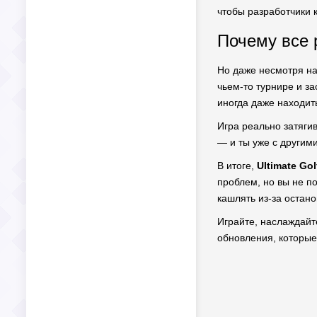
чтобы разработчики к
Почему все 
Но даже несмотря на
чьем-то турнире и за
иногда даже находит
Игра реально затяги
— и ты уже с другим
В итоге,
Ultimate Go
проблем, но вы не п
кашлять из-за остан
Играйте, наслаждайте
обновления, которые