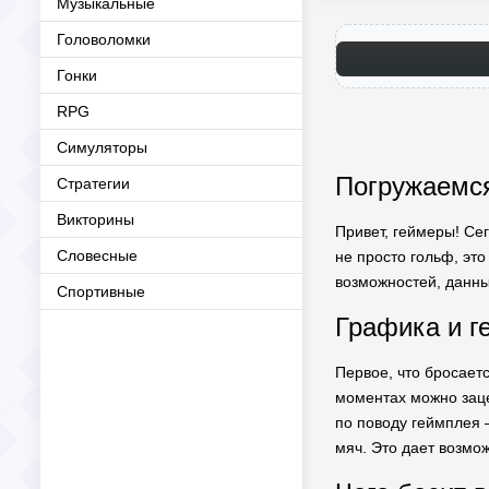
Музыкальные
Головоломки
Гонки
RPG
Симуляторы
Погружаемся 
Стратегии
Викторины
Привет, геймеры! Сег
Словесные
не просто гольф, эт
возможностей, данны
Спортивные
Графика и г
Первое, что бросаетс
моментах можно заце
по поводу геймплея 
мяч. Это дает возмо