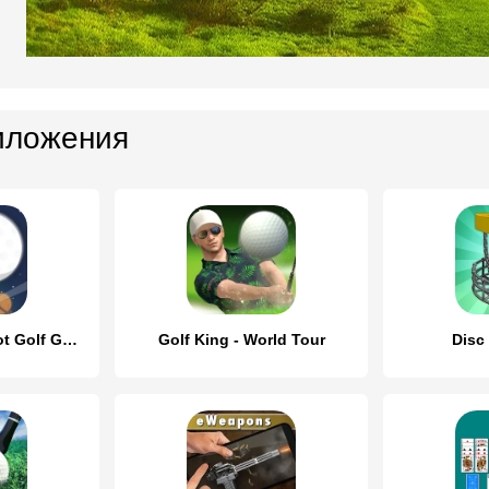
иложения
Golf Orbit: Oneshot Golf Games
Golf King - World Tour
Disc 