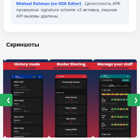
Mishaal Rahman (ex-XDA Editor)
. Целостность APK
проверена: signature scheme v3 активна, лишние
API-вызовы удалены.
Скриншоты
❮
❯