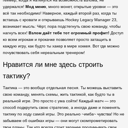
геймер, когда я наткнулся на возможность взлома, не
удержался!
Мод меню
, много монет, открытые уровни — это
всё так необходимо! Наверное, каждый второй раз, когда ты
встаешь с кровати и открываешь Hockey Legacy Manager 23,
возникает мысль: Чёрт, пора подстегнуть свою команду, чтобы
нагнуть всех!
Взлом даёт тебе тот огромный профит!
Доступ
ко всем игрокам и прокачке позволяет просто затащить в
каждую игру, как будто ты хакер в мире хоккея. Вот где можно
почувствовать себя нереальным тренером!
Нравится ли мне здесь строить
тактику?
Тактика — это вообще отдельная песня. Ты можешь выставить
свою команду, менять схемы, жить тактикой, как будто ты в
реальной игре. Это просто с ума сойти! Каждый матч — это
способ подкрутить свою стратегию, а иногда даже и поменять
тактику по ходу самой игры. Это реально ~имба~ чувства! Но не
забываем об ошибках игры — они могут скомпрометировать
твои планы. Так что всегда стоит заранее продумывать свои