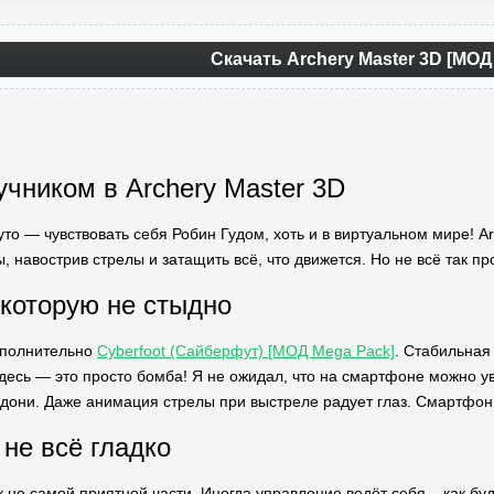
Скачать Archery Master 3D [МОД
учником в Archery Master 3D
руто — чувствовать себя Робин Гудом, хоть и в виртуальном мире! 
, навострив стрелы и затащить всё, что движется. Но не всё так про
 которую не стыдно
ополнительно
Cyberfoot (Сайберфут) [МОД Mega Pack]
. Стабильная
здесь — это просто бомба! Я не ожидал, что на смартфоне можно у
адони. Даже анимация стрелы при выстреле радует глаз. Смартфон 
 не всё гладко
 не самой приятной части. Иногда управление ведёт себя... как буд