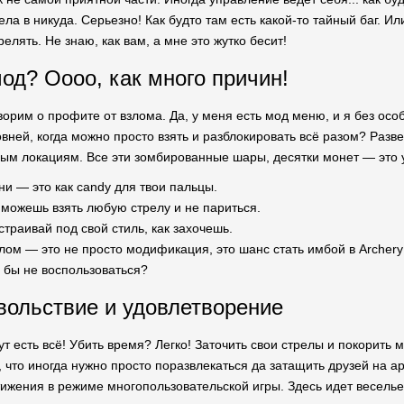
ела в никуда. Серьезно! Как будто там есть какой-то тайный баг. И
релять. Не знаю, как вам, а мне это жутко бесит!
од? Оооо, как много причин!
орим о профите от взлома. Да, у меня есть мод меню, и я без особ
вней, когда можно просто взять и разблокировать всё разом? Разв
ым локациям. Все эти зомбированные шары, десятки монет — это уж
и — это как candy для твои пальцы.
можешь взять любую стрелу и не париться.
траивай под свой стиль, как захочешь.
взлом — это не просто модификация, это шанс стать имбой в Archery
 бы не воспользоваться?
вольствие и удовлетворение
ут есть всё! Убить время? Легко! Заточить свои стрелы и покорить
 что иногда нужно просто поразвлекаться да затащить друзей на а
тижения в режиме многопользовательской игры. Здесь идет веселье 