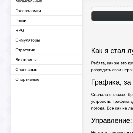
Музыкальные
Головоломки
Гонки
RPG
Симуляторы
Как я стал л
Стратегии
Викторины
Ребята, как же это к
Словесные
разрядить свои нервы
Спортивные
Графика, за
Сначала о глазах. Д
устройств. Графика 
погода. Всё как на л
Управление:
Но тут мы подходим к