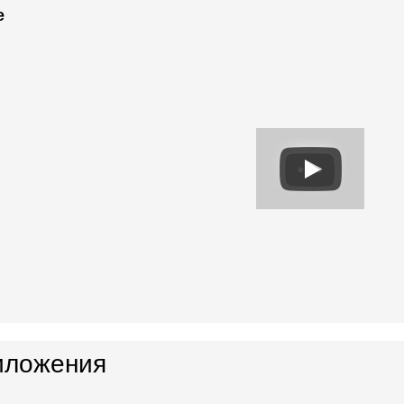
e
иложения