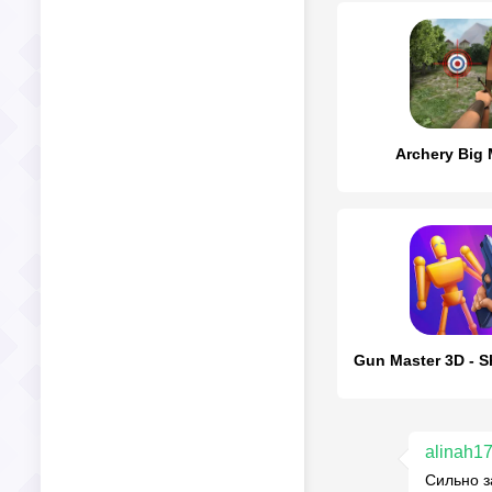
Archery Big
alinah1
Сильно з