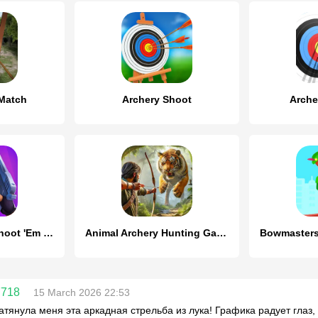
 Match
Archery Shoot
Arche
Gun Master 3D - Shoot 'Em Down
Animal Archery Hunting Games
7718
15 March 2026 22:53
атянула меня эта аркадная стрельба из лука! Графика радует глаз