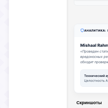
АНАЛИТИКА: S
Mishaal Rah
«Проведен стат
вредоносных per
обходит проверк
Технический а
Целостность A
Скриншоты