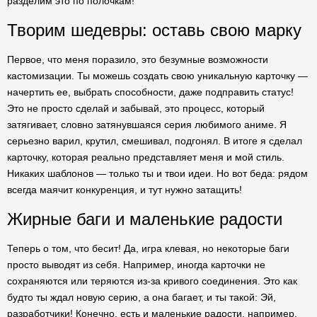
разделим это по полочкам!
Творим шедевры: оставь свою марку
Первое, что меня поразило, это безумные возможности
кастомизации. Ты можешь создать свою уникальную карточку —
начертить ее, выбрать способности, даже подправить статус!
Это не просто сделай и забывай, это процесс, который
затягивает, словно затянувшаяся серия любимого аниме. Я
серьезно варил, крутил, смешивал, подгонял. В итоге я сделал
карточку, которая реально представляет меня и мой стиль.
Никаких шаблонов — только ты и твои идеи. Но вот беда: рядом
всегда маячит конкуренция, и тут нужно затащить!
Жирные баги и маленькие радости
Теперь о том, что бесит! Да, игра клевая, но некоторые баги
просто выводят из себя. Например, иногда карточки не
сохраняются или теряются из-за кривого соединения. Это как
будто ты ждал новую серию, а она багает, и ты такой: Эй,
разработчики! Конечно, есть и маленькие радости, например,