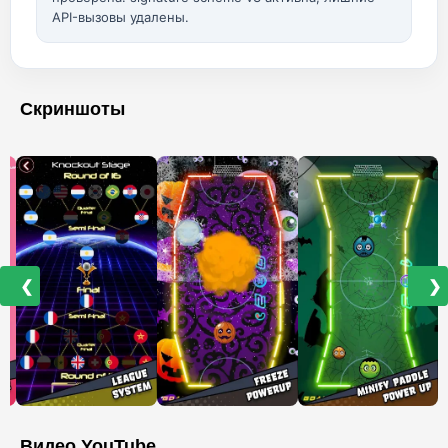
API-вызовы удалены.
Скриншоты
❮
❯
Видео YouTube