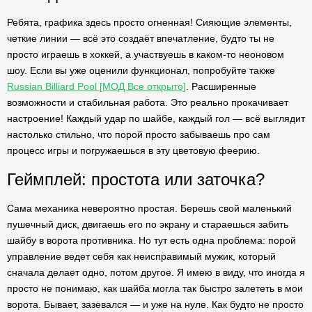
Ребята, графика здесь просто огненная! Сияющие элементы,
четкие линии — всё это создаёт впечатление, будто ты не
просто играешь в хоккей, а участвуешь в каком-то неоновом
шоу. Если вы уже оценили функционал, попробуйте также
Russian Billiard Pool [МОД Все открыто]
. Расширенные
возможности и стабильная работа. Это реально прокачивает
настроение! Каждый удар по шайбе, каждый гол — всё выглядит
настолько стильно, что порой просто забываешь про сам
процесс игры и погружаешься в эту цветовую феерию.
Геймплей: простота или заточка?
Сама механика невероятно простая. Берешь свой маленький
пушечный диск, двигаешь его по экрану и стараешься забить
шайбу в ворота противника. Но тут есть одна проблема: порой
управление ведет себя как неисправимый мужик, который
сначала делает одно, потом другое. Я имею в виду, что иногда я
просто не понимаю, как шайба могла так быстро залететь в мои
ворота. Бывает, зазевался — и уже на нуле. Как будто не просто