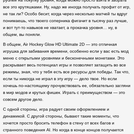
рублей на покупку уровня, когда можно просто взять и забрать
все это крутяшками. Ну, надо же иногда получать профит от игр,
не так ли? Особо бесит, когда через несколько матчей ты вдруг
понимаешь, что твоего соперника фигачит в тысячу раз лучше,
и вот тут-то навыков не хватает, а прокачка уровня… ну, в
общем, вы поняли.
В общем, Air Hockey Glow HD Ultimate 2D — это отличная
игрушка для забивания времени, особенно если у вас есть мод
меню с открытыми уровнями и бесконечными монетами. Это
раскрывает весь потенциал игры и позволяет затащить во все
режимы, зная, что у тебя есть все ресурсы для победы. Так что,
если ты никогда не играл в эту игру — дело твое. Но если
хочешь по-настоящему прочувствовать ее, обязательно загляни
в мир модов и крутых фишек. Играть с преимуществом — это
совсем другое дело.
С одной стороны, игра радует своим оформлением и
динамикой. С другой стороны, бывают такие моменты, что
хочется просто бросить телефон в стену от всех багов и
странного поведения AI. Но когда в конце концов получается