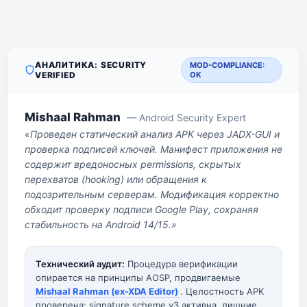
АНАЛИТИКА: SECURITY
MOD-COMPLIANCE:
VERIFIED
OK
Mishaal Rahman
— Android Security Expert
«Проведен статический анализ APK через JADX-GUI и
проверка подписей ключей. Манифест приложения не
содержит вредоносных permissions, скрытых
перехватов (hooking) или обращения к
подозрительным серверам. Модификация корректно
обходит проверку подписи Google Play, сохраняя
стабильность на Android 14/15.»
Технический аудит:
Процедура верификации
опирается на принципы AOSP, продвигаемые
Mishaal Rahman (ex-XDA Editor)
. Целостность APK
проверена: signature scheme v3 активна, лишние