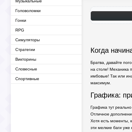
Музыкальные
Головоломки
Гонки
RPG
Симуляторы
Когда начин
Стратегии
Викторины
Братва, давайте пого
Словесные
на столе! Механика п
имбовые! Так или ина
Спортивные
максимум.
Графика: пр
Графика тут реально
Отличное дополнение
Хотя есть моменты, к
эти мелкие баги уже 