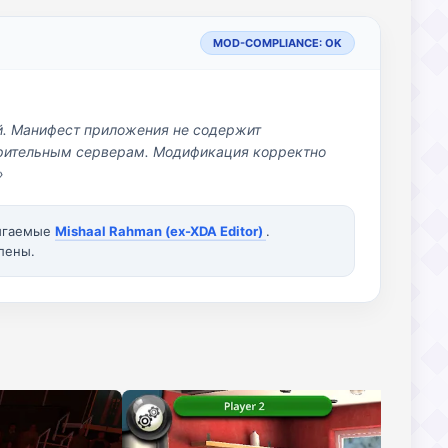
MOD-COMPLIANCE: OK
й. Манифест приложения не содержит
озрительным серверам. Модификация корректно
»
вигаемые
Mishaal Rahman (ex-XDA Editor)
.
лены.