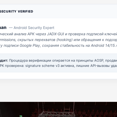
ECURITY VERIFIED
man
— Android Security Expert
ический анализ APK через JADX-GUI и проверка подписей ключе
missions, скрытых перехватов (hooking) или обращения к под
у подписи Google Play, сохраняя стабильность на Android 14/15.
удит:
Процедура верификации опирается на принципы AOSP, прод
PK проверена: signature scheme v3 активна, лишние API-вызовы уда