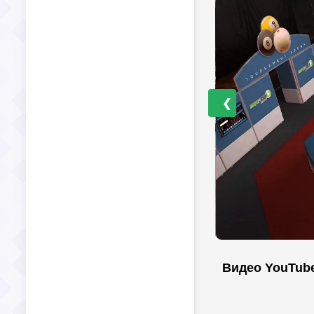
❮
Видео YouTub