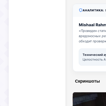
АНАЛИТИКА: S
Mishaal Rah
«Проведен стат
вредоносных per
обходит проверк
Технический а
Целостность A
Скриншоты