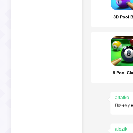
3D Pool B
8 Pool Cl
artatko
Почему н
alozik