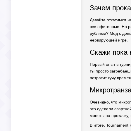
Зачем прока
Давайте откатимся н
все офигенные. Но р
рублями? Мод с деньг
нервирующей игре.
Скажи пока 
Первый опыт в турнир
ты просто загребаеш
потратит кучу времен
Микротранза
Очевидно, что микро
это сделали азартно
монеты на прокачку, 
В итоге, Tournament 