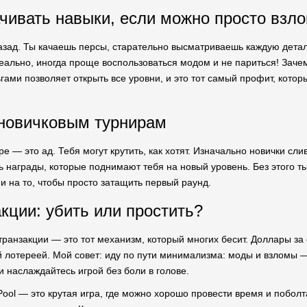
чивать навыки, если можно просто взл
азад. Ты качаешь персы, старательно высматриваешь каждую деталь
еально, иногда проще воспользоваться модом и не париться! Зачем 
ами позволяет открыть все уровни, и это тот самый профит, которы
новичковым турнирам
е — это ад. Тебя могут крутить, как хотят. Изначально новички сл
ь награды, которые поднимают тебя на новый уровень. Без этого т
и на то, чтобы просто затащить первый раунд.
кции: убить или простить?
транзакции — это тот механизм, который многих бесит. Доллары за
й лотереей. Мой совет: иду по пути минимализма: моды и взломы 
и наслаждайтесь игрой без боли в голове.
Pool — это крутая игра, где можно хорошо провести время и поболтат