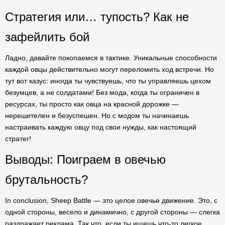
Стратегия или… тупость? Как не
зафейлить бой
Ладно, давайте покопаемся в тактике. Уникальные способности
каждой овцы действительно могут переломить ход встречи. Но
тут вот казус: иногда ты чувствуешь, что ты управляешь цехом
безумцев, а не солдатами! Без мода, когда ты ограничен в
ресурсах, ты просто как овца на красной дорожке —
нерешителен и безуспешен. Но с модом ты начинаешь
настраивать каждую овцу под свои нужды, как настоящий
стратег!
Выводы: Поиграем в овечью
брутальность?
In conclusion, Sheep Battle — это целое овечье движение. Это, с
одной стороны, весело и динамично, с другой стороны — слегка
раздражает реклама. Так что, если ты ищешь что-то легкое,