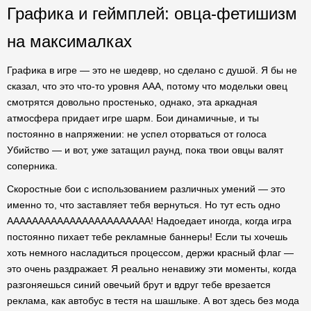
Графика и геймплей: овца-фетишизм
на максималках
Графика в игре — это не шедевр, но сделано с душой. Я бы не
сказал, что это что-то уровня AAA, потому что модельки овец
смотрятся довольно простенько, однако, эта аркадная
атмосфера придает игре шарм. Бои динамичные, и ты
постоянно в напряжении: не успел оторваться от голоса
Убийство — и вот, уже затащил раунд, пока твои овцы валят
соперника.
Скоростные бои с использованием различных умений — это
именно то, что заставляет тебя вернуться. Но тут есть одно
ААААААААААААААААААААААА! Надоедает иногда, когда игра
постоянно пихает тебе рекламные баннеры! Если ты хочешь
хоть немного насладиться процессом, держи красный флаг —
это очень раздражает. Я реально ненавижу эти моменты, когда
разгоняешься синий овечьий брут и вдруг тебе врезается
реклама, как автобус в тестя на шашлыке. А вот здесь без мода