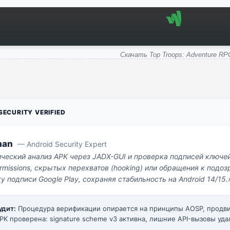
Скачать Top Troops: Adventure RP
ECURITY VERIFIED
man
— Android Security Expert
ический анализ APK через JADX-GUI и проверка подписей ключе
missions, скрытых перехватов (hooking) или обращения к под
у подписи Google Play, сохраняя стабильность на Android 14/15.
удит:
Процедура верификации опирается на принципы AOSP, прод
PK проверена: signature scheme v3 активна, лишние API-вызовы уда