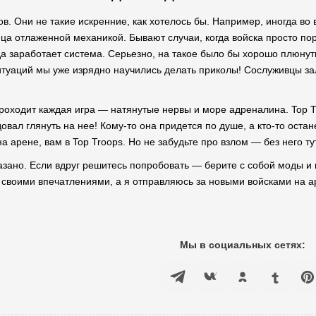
в. Они не такие искренние, как хотелось бы. Например, иногда во 
ца отлаженной механикой. Бывают случаи, когда войска просто порт
да заработает система. Серьезно, на такое было бы хорошо плюнут
ситуаций мы уже изрядно научились делать приколы! Сослуживцы зал
проходит каждая игра — натянутые нервы и море адреналина. Top Tr
овал глянуть на нее! Кому-то она придется по душе, а кто-то ост
а арене, вам в Top Troops. Но не забудьте про взлом — без него ту
казано. Если вдруг решитесь попробовать — берите с собой моды и
ь своими впечатлениями, а я отправляюсь за новыми войсками на а
Мы в социальных сетях: