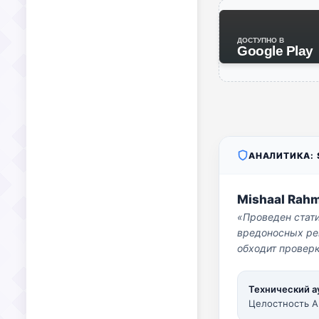
ДОСТУПНО В
Google Play
АНАЛИТИКА: S
Mishaal Rah
«Проведен стат
вредоносных per
обходит проверк
Технический а
Целостность A