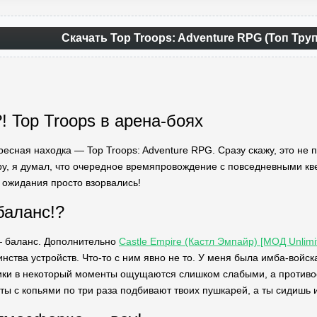
Скачать Top Troops: Adventure RPG (Топ Тру
! Top Troops в арена-боях
ресная находка — Top Troops: Adventure RPG. Сразу скажу, это не 
гру, я думал, что очередное времяпровождение с повседневными кв
и ожидания просто взорвались!
баланс!?
— баланс. Дополнительно
Castle Empire (Кастл Эмпайр) [МОД Unlimi
ства устройств. Что-то с ним явно не то. У меня была имба-войска
ники в некоторый моменты ощущаются слишком слабыми, а противо
ты с копьями по три раза подбивают твоих пушкарей, а ты сидишь и 