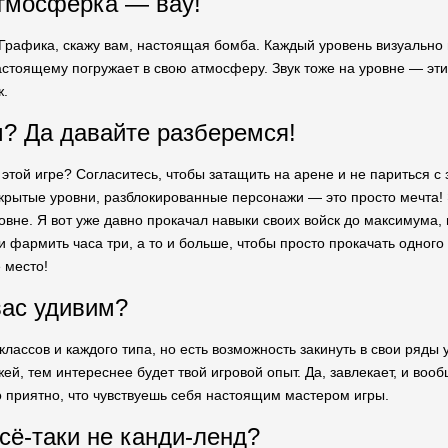
тмосферка — вау!
! Графика, скажу вам, настоящая бомба. Каждый уровень визуально 
астоящему погружает в свою атмосферу. Звук тоже на уровне — эти
ж.
? Да давайте разберемся!
 этой игре? Согласитесь, чтобы затащить на арене и не париться 
открытые уровни, разблокированные персонажи — это просто мечта!
ровне. Я вот уже давно прокачал навыки своих войск до максимума,
 фармить часа три, а то и больше, чтобы просто прокачать одного 
 место!
ас удивим?
классов и каждого типа, но есть возможность закинуть в свои ряды
й, тем интереснее будет твой игровой опыт. Да, завлекает, и воо
о приятно, что чувствуешь себя настоящим мастером игры.
сё-таки не канди-ленд?