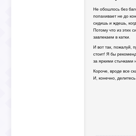
Не обошлось без баго
попахивает не до кон
сидишь и ждешь, ког
Потому что из этих 
завлекаем в катки.
И вот так, пожалуй, 
стоит! Я бы рекоменд
за яркими стычками н
Короче, вроде все с
И, конечно, делитес