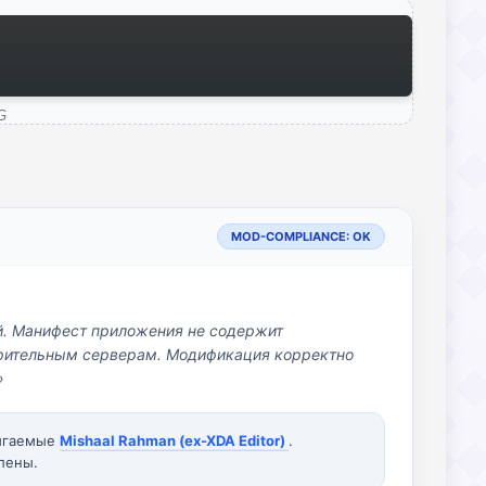
G
MOD-COMPLIANCE: OK
й. Манифест приложения не содержит
озрительным серверам. Модификация корректно
»
вигаемые
Mishaal Rahman (ex-XDA Editor)
.
лены.