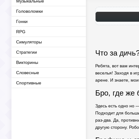
Музыкальные
Головоломки
Гонки
RPG
Симуляторы
Что за дичь?
Стратегии
Викторины
Ребята, вот вам инте
Словесные
веселья! Заходя в и
арене. И знаете, мо
Спортивные
Бро, где же 
Здесь есть одно но 
Подходит для большин
раз-два. Да, против
другую сторону. Робо