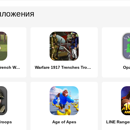
иложения
War Troops 1917:Trench Warfare
Warfare 1917 Trenches Troops
Op
Troops
Age of Apes