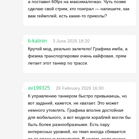
а поставил 60fps на максималочках. Чуть позже
сделаю свой стрим, кто поиграл — напишите, как
вам геймплей, есть какие-то приколы?
b-kalinin
3 June 2026 18:20
Крутой мод, реально залетело! Графика имба, а
физика транспортировки очень кайфовая, прям
летает этот танкер по трассе.
av199325
26 February 2026 16:00
К управлению танкером быстро привыкаешь, но
вот заданий, кажется, не хватает. Это может
немного утомлять. Графика вполне достойная
для мобильного, а вот модели кораблей могли бы
быть более разнообразными. Есть пару
интересных уровней, но темп иногда сбивается
из-за скучных маршрутов. В целом, если ищешь