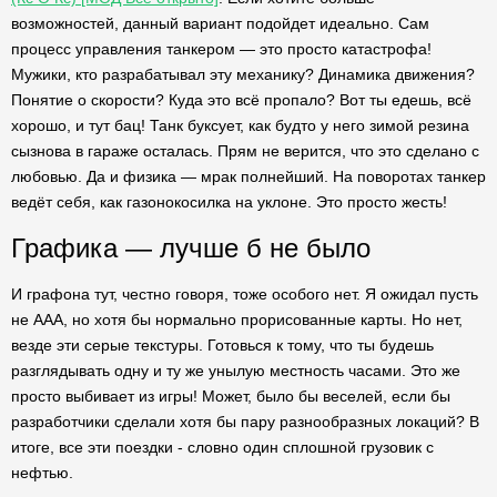
возможностей, данный вариант подойдет идеально. Сам
процесс управления танкером — это просто катастрофа!
Мужики, кто разрабатывал эту механику? Динамика движения?
Понятие о скорости? Куда это всё пропало? Вот ты едешь, всё
хорошо, и тут бац! Танк буксует, как будто у него зимой резина
сызнова в гараже осталась. Прям не верится, что это сделано с
любовью. Да и физика — мрак полнейший. На поворотах танкер
ведёт себя, как газонокосилка на уклоне. Это просто жесть!
Графика — лучше б не было
И графона тут, честно говоря, тоже особого нет. Я ожидал пусть
не AAA, но хотя бы нормально прорисованные карты. Но нет,
везде эти серые текстуры. Готовься к тому, что ты будешь
разглядывать одну и ту же унылую местность часами. Это же
просто выбивает из игры! Может, было бы веселей, если бы
разработчики сделали хотя бы пару разнообразных локаций? В
итоге, все эти поездки - словно один сплошной грузовик с
нефтью.