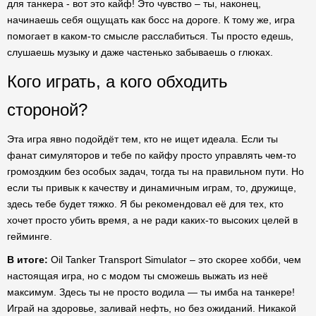
для танкера - вот это кайф! Это чувство – ты, наконец,
начинаешь себя ощущать как босс на дороге. К тому же, игра
помогает в каком-то смысле расслабиться. Ты просто едешь,
слушаешь музыку и даже частенько забываешь о глюках.
Кого играть, а кого обходить
стороной?
Эта игра явно подойдёт тем, кто не ищет идеала. Если ты
фанат симуляторов и тебе по кайфу просто управлять чем-то
громоздким без особых задач, тогда ты на правильном пути. Но
если ты привык к качеству и динамичным играм, то, дружище,
здесь тебе будет тяжко. Я бы рекомендовал её для тех, кто
хочет просто убить время, а не ради каких-то высоких целей в
гейминге.
В итоге:
Oil Tanker Transport Simulator – это скорее хобби, чем
настоящая игра, но с модом ты сможешь выжать из неё
максимум. Здесь ты не просто водила — ты имба на танкере!
Играй на здоровье, заливай нефть, но без ожиданий. Никакой