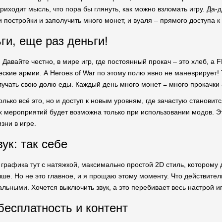
и приходит мысль, что пора бы глянуть, как можно взломать игру. 
и постройки и заполучить много монет, и вуаля – прямого доступа 
ги, еще раз деньги!
. Давайте честно, в мире игр, где постоянный прокач – это хлеб, а
еские армии. А Heroes of War по этому полю явно не маневрирует!
олучать свою долю еды. Каждый день много монет = много прокачки 
лько всё это, но и доступ к новым уровням, где зачастую становится
 мероприятий будет возможна только при использовании модов. Это
зни в игре.
ук: так себе
, графика тут с натяжкой, максимально простой 2D стиль, которому
ше. Но не это главное, и я прощаю этому моменту. Что действительн
льными. Хочется выключить звук, а это перебивает весь настрой и
бесплатность и контент