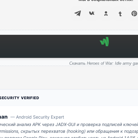
Скачать Heroes of War: Idle army g
ECURITY VERIFIED
man
— Android Security Expert
ический анализ APK через JADX-GUI и проверка подписей ключе
missions, скрытых перехватов (hooking) или обращения к под
у подписи Google Play, сохраняя стабильность на Android 14/15.