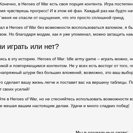
 Конечно, в Heroes of War есть своя порция контента. Игра посте
мя чувствуешь прогресс! И в этом её фан. Каждый раз как будто н
и’ меня не спасли от ощущения, что это просто сплошной гринд.
грал в Heroes of War без возможности воспользоваться взломом, я 
разом. Но благодаря модам, как я уже упоминал, можно затащить на
ли играть или нет?
лись в эту историю. Heroes of War: Idle army game – играть можно
кой и повторяющимся контентом. Не у всех есть восторг от того, ч
енапряжный штурм без больших вложений, возможно, это ваш выбор
что сделает вашу жизнь легче и поставит вас на вершину таблицы. 
 своих усилий!
айте в Heroes of War, но не стесняйтесь использовать возможности 
не мешая вашим настоящим делам. Удачи и много сладких побед!
Мы в социальных сетях: