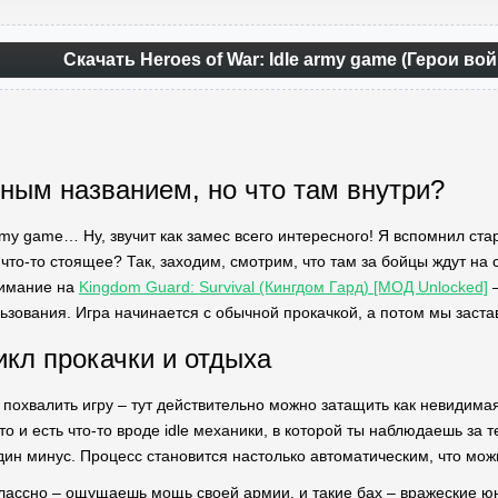
Скачать Heroes of War: Idle army game (Герои в
вным названием, но что там внутри?
army game… Ну, звучит как замес всего интересного! Я вспомнил ста
 что-то стоящее? Так, заходим, смотрим, что там за бойцы ждут на
нимание на
Kingdom Guard: Survival (Кингдом Гард) [МОД Unlocked]
—
ьзования. Игра начинается с обычной прокачкой, а потом мы заста
икл прокачки и отдыха
гу похвалить игру – тут действительно можно затащить как невидим
то и есть что-то вроде idle механики, в которой ты наблюдаешь за
один минус. Процесс становится настолько автоматическим, что можн
классно – ощущаешь мощь своей армии, и такие бах – вражеские ю