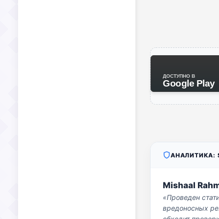
ДОСТУПНО В
Google Play
АНАЛИТИКА: S
Mishaal Rah
«Проведен стат
вредоносных per
обходит проверк