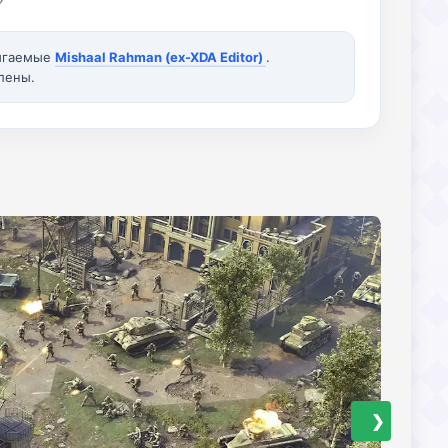
вигаемые
Mishaal Rahman (ex-XDA Editor)
.
лены.
❯