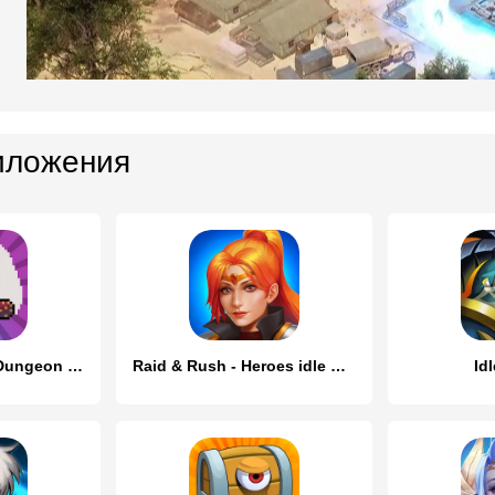
иложения
Cave Heroes:Idle Dungeon RPG
Raid & Rush - Heroes idle RPG
Id