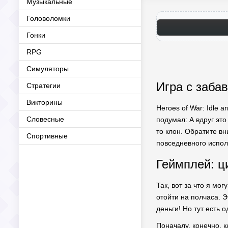
Музыкальные
Головоломки
Гонки
RPG
Симуляторы
Игра с заба
Стратегии
Викторины
Heroes of War: Idle 
Словесные
подумал: А вдруг это
то клон. Обратите в
Спортивные
повседневного испол
Геймплей: ц
Так, вот за что я мо
отойти на полчаса. Э
деньги! Но тут есть 
Поначалу, конечно, 