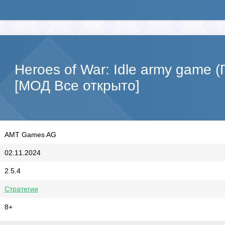
Heroes of War: Idle army game 
[МОД Все открыто]
AMT Games AG
02.11.2024
2.5.4
Стратегии
8+