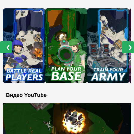
❮
❯
Видео YouTube