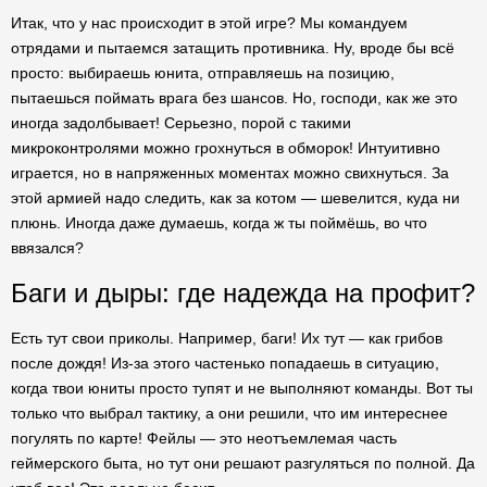
Итак, что у нас происходит в этой игре? Мы командуем
отрядами и пытаемся затащить противника. Ну, вроде бы всё
просто: выбираешь юнита, отправляешь на позицию,
пытаешься поймать врага без шансов. Но, господи, как же это
иногда задолбывает! Серьезно, порой с такими
микроконтролями можно грохнуться в обморок! Интуитивно
играется, но в напряженных моментах можно свихнуться. За
этой армией надо следить, как за котом — шевелится, куда ни
плюнь. Иногда даже думаешь, когда ж ты поймёшь, во что
ввязался?
Баги и дыры: где надежда на профит?
Есть тут свои приколы. Например, баги! Их тут — как грибов
после дождя! Из-за этого частенько попадаешь в ситуацию,
когда твои юниты просто тупят и не выполняют команды. Вот ты
только что выбрал тактику, а они решили, что им интереснее
погулять по карте! Фейлы — это неотъемлемая часть
геймерского быта, но тут они решают разгуляться по полной. Да