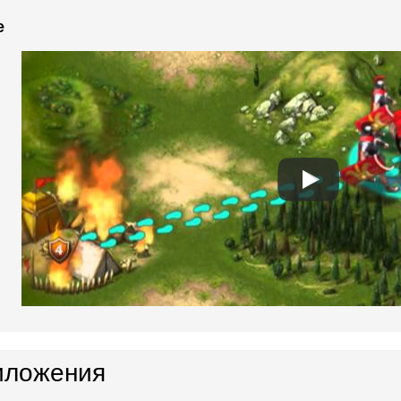
e
иложения