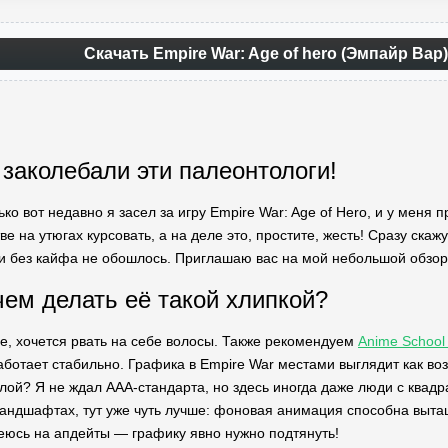
Скачать Empire War: Age of hero (Эмпайр Вар
 заколебали эти палеонтологи!
ько вот недавно я засел за игру Empire War: Age of Hero, и у меня
стве на утюгах курсовать, а на деле это, простите, жесть! Сразу ска
 и без кайфа не обошлось. Приглашаю вас на мой небольшой обзор
чем делать её такой хлипкой?
, хочется рвать на себе волосы. Также рекомендуем
Anime School
отает стабильно. Графика в Empire War местами выглядит как возвр
плой? Я не ждал AAA-стандарта, но здесь иногда даже люди с ква
ландшафтах, тут уже чуть лучше: фоновая анимация способна вытащи
адеюсь на апдейты — графику явно нужно подтянуть!