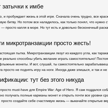
т затычки к имбе
, и пробуждает жизнь в этой игре. Сначала очень трудно, все крас
вую битву. Но потом все наладилось, как только понял, что нужно 
о — просто капля в море. Но тут есть и довольно бесконечный раск
эти микротранзакции просто жесть!
астоящая пытка. Микротранзакции лезут из каждого угла, как тарак
е реально способны убить желание играть самостоятельно! Постоя
уфлыжные монеты. И вот, слушай, ты самостоятельно зарабатываеш
а просто не поднять игру на ноги. Иногда даже злишься, и так и не 
ификации: тут без этого никуда
 просто must-have для Empire War: Age of Hero. Я сам поддался с
но получать полные карманы монет и открыть почти все уровни сраз
 просто создайте себе счастливую жизнь — выкачайте открытые вер