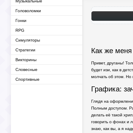
Музыкальные
Головоломки
Гонки
RPG
Симуляторы
Как же меня
Стратегии
Викторины
Привет, друганы! Тол
Словесные
будет изи, как в дет
молчать об этом. Но
Спортивные
Графика: за
Глядя на оформление
Полным доступом. Раб
делать её такой хри
говорить о фонах и 
знаю, как вы, а я н