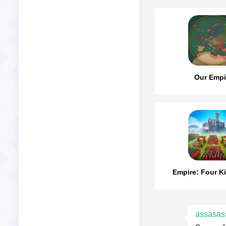
Our Empi
Empire: Four 
assasas