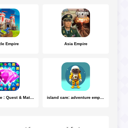
tle Empire
Asia Empire
Jewel Empire : Quest & Match 3
island care: adventure empire