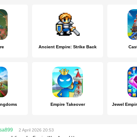
re
Ancient Empire: Strike Back
Cas
Kingdoms
Empire Takeover
sa899
2 April 2026 20:53