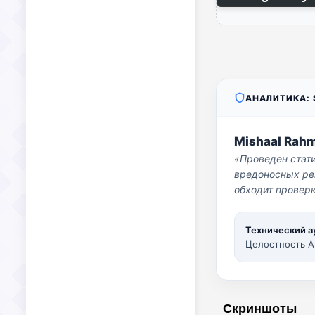
АНАЛИТИКА: S
Mishaal Rah
«Проведен стат
вредоносных per
обходит проверк
Технический а
Целостность A
Скриншоты