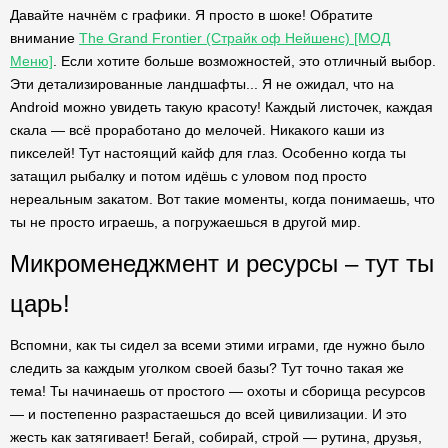
Давайте начнём с графики. Я просто в шоке! Обратите
внимание
The Grand Frontier (Страйк оф Нейшенс) [МОД
Меню]
. Если хотите больше возможностей, это отличный выбор.
Эти детализированные ландшафты... Я не ожидал, что на
Android можно увидеть такую красоту! Каждый листочек, каждая
скала — всё проработано до мелочей. Никакого каши из
пикселей! Тут настоящий кайф для глаз. Особенно когда ты
затащил рыбалку и потом идёшь с уловом под просто
нереальным закатом. Вот такие моменты, когда понимаешь, что
ты не просто играешь, а погружаешься в другой мир.
Микроменеджмент и ресурсы – тут ты
царь!
Вспомни, как ты сидел за всеми этими играми, где нужно было
следить за каждым уголком своей базы? Тут точно такая же
тема! Ты начинаешь от простого — охоты и сборища ресурсов
— и постепенно разрастаешься до всей цивилизации. И это
жесть как затягивает! Бегай, собирай, строй — рутина, друзья,