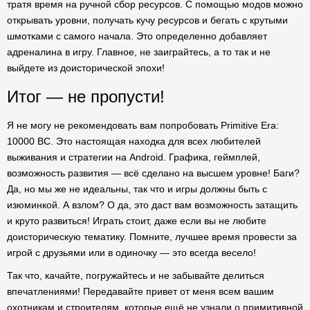
тратя время на ручной сбор ресурсов. С помощью модов можно
открывать уровни, получать кучу ресурсов и бегать с крутыми
шмотками с самого начала. Это определенно добавляет
адреналина в игру. Главное, не заиграйтесь, а то так и не
выйдете из доисторической эпохи!
Итог — не пропусти!
Я не могу не рекомендовать вам попробовать Primitive Era:
10000 BC. Это настоящая находка для всех любителей
выживания и стратегии на Android. Графика, геймплей,
возможность развития — всё сделано на высшем уровне! Баги?
Да, но мы же не идеальны, так что и игры должны быть с
изюминкой. А взлом? О да, это даст вам возможность затащить
и круто развиться! Играть стоит, даже если вы не любите
доисторическую тематику. Помните, лучшее время провести за
игрой с друзьями или в одиночку — это всегда весело!
Так что, качайте, погружайтесь и не забывайте делиться
впечатлениями! Передавайте привет от меня всем вашим
охотникам и строителям, которые ещё не узнали о примитивной