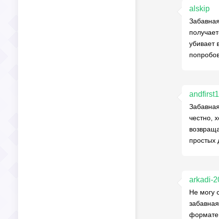
alskip
Забавная
получает
убивает 
попробов
andfirst1
Забавная
честно, 
возвраща
простых 
arkadi-2
Не могу 
забавная
формате 