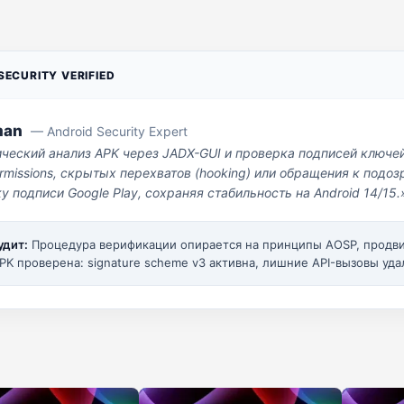
ECURITY VERIFIED
man
— Android Security Expert
ический анализ APK через JADX-GUI и проверка подписей ключе
missions, скрытых перехватов (hooking) или обращения к под
у подписи Google Play, сохраняя стабильность на Android 14/15.
удит:
Процедура верификации опирается на принципы AOSP, прод
PK проверена: signature scheme v3 активна, лишние API-вызовы уда