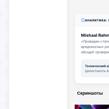
АНАЛИТИКА: S
Mishaal Rah
«Проведен стат
вредоносных per
обходит проверк
Технический а
Целостность A
Скриншоты