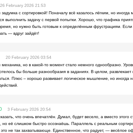
26 February 2026 21:53
 задумка с сортировкой! Поначалу всё казалось лёгким, но иногда 
ся выполнить задачу с первой попытки. Хорошо, что графика прият
время, но нужно быть готовым к определённым фрустрациям. Если
ать — вдруг зайдёт!
20 February 2026 03:54
 механика, но в какой-то момент стало немного однообразно. Уров
хотелось бы больше разнообразия в заданиях. В целом, развлекает
ться. Плюс – хорошо развивает логическое мышление, но иногда н
действий.
0
3 February 2026 20:54
сказать, что очень впечатлён. Думал, будет весело, а вместо этого
, но её слишком быстро осознаёшь. Параллель с реальным сортиро
это не так захватывающе. Единственное, что радует, — весёлое оф