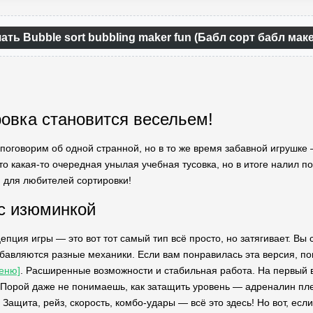
ать Bubble sort bubbling maker fun (Бабл сорт бабл ма
ровка становится весельем!
 поговорим об одной странной, но в то же время забавной игрушке 
то какая-то очередная унылая учебная тусовка, но в итоге налил п
 для любителей сортировки!
с изюминкой
цепция игры — это вот тот самый тип всё просто, но затягивает. Вы
бавляются разные механики. Если вам понравилась эта версия, п
еню]
. Расширенные возможности и стабильная работа. На первый в
 Порой даже не понимаешь, как затащить уровень — адреналин пл
 Защита, рейз, скорость, комбо-удары — всё это здесь! Но вот, есл