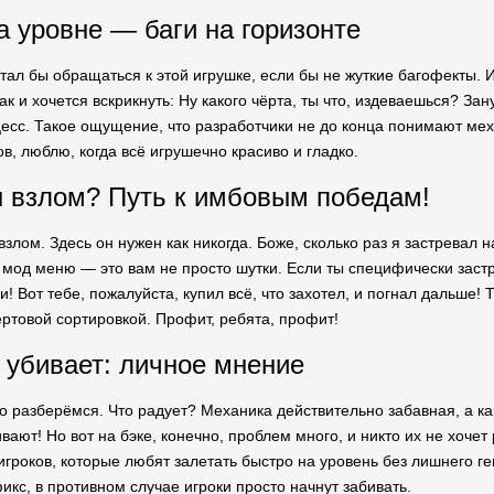
 уровне — баги на горизонте
стал бы обращаться к этой игрушке, если бы не жуткие багофекты. И
ак и хочется вскрикнуть: Ну какого чёрта, ты что, издеваешься? З
цесс. Такое ощущение, что разработчики не до конца понимают меха
ов, люблю, когда всё игрушечно красиво и гладко.
 взлом? Путь к имбовым победам!
злом. Здесь он нужен как никогда. Боже, сколько раз я застревал 
, мод меню — это вам не просто шутки. Если ты специфически заст
! Вот тебе, пожалуйста, купил всё, что захотел, и погнал дальше!
ертовой сортировкой. Профит, ребята, профит!
и убивает: личное мнение
о разберёмся. Что радует? Механика действительно забавная, а ка
вают! Но вот на бэке, конечно, проблем много, и никто их не хоче
игроков, которые любят залетать быстро на уровень без лишнего г
кс, в противном случае игроки просто начнут забивать.