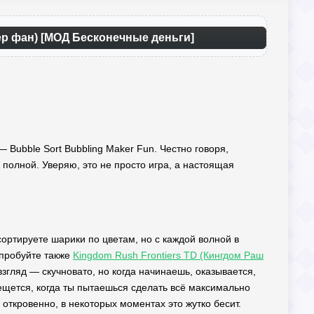
кер фан) [МОД Бесконечные деньги]
— Bubble Sort Bubbling Maker Fun. Честно говоря,
о полной. Уверяю, это не просто игра, а настоящая
 сортируете шарики по цветам, но с каждой волной в
опробуйте также
Kingdom Rush Frontiers TD (Кингдом Раш
згляд — скучновато, но когда начинаешь, оказывается,
ещется, когда ты пытаешься сделать всё максимально
и откровенно, в некоторых моментах это жутко бесит.