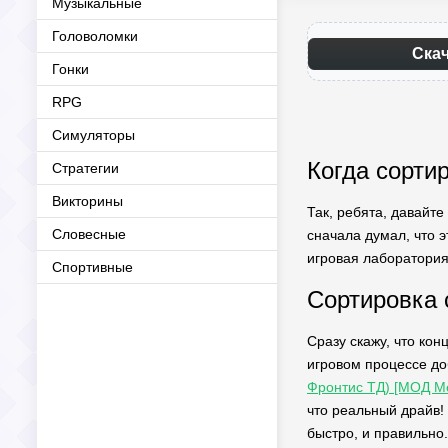
Музыкальные
Головоломки
Скач
Гонки
RPG
Симуляторы
Когда сорти
Стратегии
Викторины
Так, ребята, давайте
Словесные
сначала думал, что э
игровая лаборатория
Спортивные
Сортировка 
Сразу скажу, что кон
игровом процессе до
Фронтис ТД) [МОД М
что реальный драйв!
быстро, и правильно.