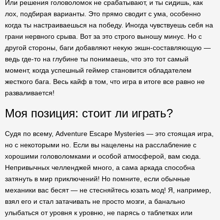
Или решения головоломок не срабатывают, и ты сидишь, как
лох, подбирая варианты. Это прямо сводит с ума, особенно
когда ты настраиваешься на победу. Иногда чувствуешь себя на
грани нервного срыва. Вот за это строго выношу минус. Но с
другой стороны, баги добавляют некую экшн-составляющую —
ведь где-то на глубине ты понимаешь, что это тот самый
момент, когда успешный геймер становится обладателем
жесткого бага. Весь кайф в том, что игра в итоге все равно не
разваливается!
Моя позиция: стоит ли играть?
Судя по всему, Adventure Escape Mysteries — это стоящая игра,
но с некоторыми но. Если вы нацелены на расслабление с
хорошими головоломками и особой атмосферой, вам сюда.
Непривычных челленджей много, а сама аркада способна
затянуть в мир приключений! Но помните, если обычные
механики вас бесят — не стесняйтесь юзать мод! Я, например,
взял его и стал затачивать не просто мозги, а банально
улыбаться от уровня к уровню, не парясь о таблетках или