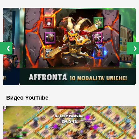
❮
❯
Видео YouTube