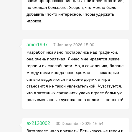
времяпрепровождение для любителей стратегий,
но ожидал большего. Уверен, что можно было
добавить что-то интересное, чтобы удержать
игроков.
amor1997
7 January 2026 15:00
Разработчики явно постарались над графикой,
она очень приятная. Лично мне нравятся яркие
герои и их способности. Но, к сожалению, баланс
между ними иногда явно хромает — некоторые
сильно выделяются на фоне других и игра
становится не такой увлекательной. Чувствуется,
что в затяжных сражениях удача играет большую
роль.смешанные чувства, но в целом — неплохо!
ax2120002
30 December 2025 16:54
Затягивает, надо признать! Есть классные герои и