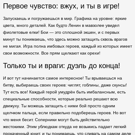
Первое чувство: вжух, и ты в игре!
Запускаешь и погружаешься в мир. Графика на уровне: яркие
цвета, много деталей. Как будто Ленин в мавзолее увидел
фиолетовые елки! Бои — это сплошной экшен, и с первых
минут ты понимаешь, что здесь можно затащить сквозь врагов
не мигая. Игра полна имбовых героев, каждый из которых имеет
свои возможности. Все прям щелкают как орехи!
Только ты и враги: дуэль до конца!
И вот тут начинается самое интересное! Ты врываешься на
битву, выбираешь своих героев: чиглят, гоблины, даже скунсы!
Тут есть все! Каждый герой умудрён быть имбалансным, есть
специальные способности, которые реально решают всю
движуху. Ты можешь затащить с ними бой просто одним
щелчком пальца, если правильно подоберешь героев. Но вот
что меня бесит. Соперники могут быть действительно
жестокими. Этим ублюдкам откуда не возьмись падает легкий
прокаченный юнит, и ты понимаешь, что сливать на самом деле