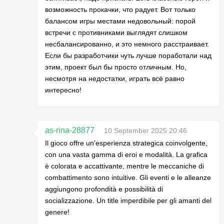
возможность прокачки, что радует. Вот только
балансом игры местами недовольный: порой
встречи с противниками выглядят слишком
несбалансированно, и это немного расстраивает.
Если бы разработчики чуть лучше поработали над
этим, проект был бы просто отличным. Но,
несмотря на недостатки, играть всё равно
интересно!
as-rina-28877
10 September 2025 20:46
Il gioco offre un'esperienza strategica coinvolgente,
con una vasta gamma di eroi e modalità. La grafica
è colorata e accattivante, mentre le meccaniche di
combattimento sono intuitive. Gli eventi e le alleanze
aggiungono profondità e possibilità di
socializzazione. Un title imperdibile per gli amanti del
genere!