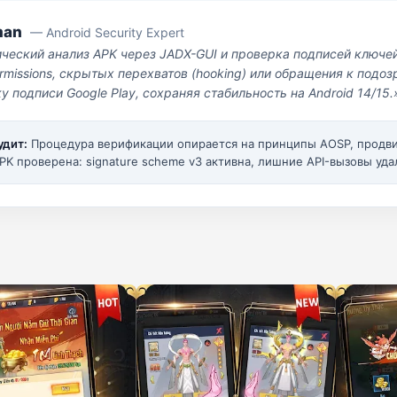
man
— Android Security Expert
ический анализ APK через JADX-GUI и проверка подписей ключе
missions, скрытых перехватов (hooking) или обращения к под
у подписи Google Play, сохраняя стабильность на Android 14/15.
удит:
Процедура верификации опирается на принципы AOSP, прод
PK проверена: signature scheme v3 активна, лишние API-вызовы уда