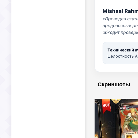
Mishaal Rah
«Проведен стат
вредоносных per
обходит проверк
Технический а
Целостность A
Скриншоты