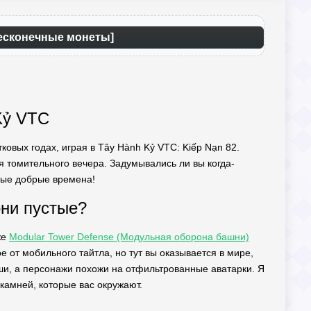
Бесконечные монеты]
Kỷ VTC
ковых годах, играя в Tây Hành Kỷ VTC: Kiếp Nạn 82.
ля томительного вечера. Задумывались ли вы когда-
арые добрые времена!
они пустые?
же
Modular Tower Defense (Модульная оборона башни)
 от мобильного тайтла, но тут вы оказывается в мире,
уши, а персонажи похожи на отфильтрованные аватарки. Я
 камней, которые вас окружают.