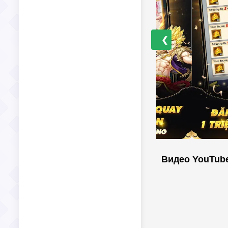
❮
Видео YouTub