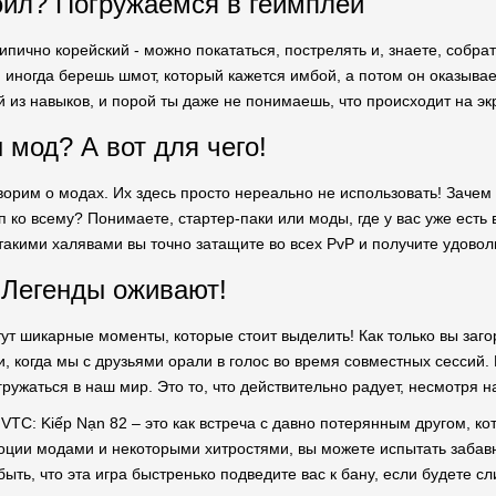
йл? Погружаемся в геймплей
ипично корейский - можно покататься, пострелять и, знаете, собра
: иногда берешь шмот, который кажется имбой, а потом он оказыва
й из навыков, и порой ты даже не понимаешь, что происходит на эк
 мод? А вот для чего!
ворим о модах. Их здесь просто нереально не использовать! Заче
п ко всему? Понимаете, стартер-паки или моды, где у вас уже есть
 такими халявами вы точно затащите во всех PvP и получите удовол
 Легенды оживают!
тут шикарные моменты, которые стоит выделить! Как только вы заго
, когда мы с друзьями орали в голос во время совместных сессий.
гружаться в наш мир. Это то, что действительно радует, несмотря на
ỷ VTC: Kiếp Nạn 82 – это как встреча с давно потерянным другом, 
моции модами и некоторыми хитростями, вы можете испытать заба
быть, что эта игра быстренько подведите вас к бану, если будете с