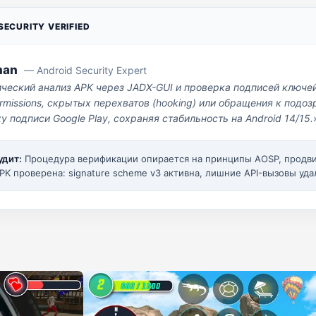
ECURITY VERIFIED
man
— Android Security Expert
ический анализ APK через JADX-GUI и проверка подписей ключе
missions, скрытых перехватов (hooking) или обращения к под
у подписи Google Play, сохраняя стабильность на Android 14/15.
удит:
Процедура верификации опирается на принципы AOSP, прод
PK проверена: signature scheme v3 активна, лишние API-вызовы уда