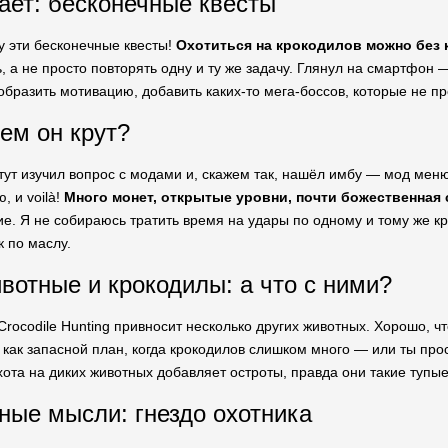
ает: бесконечные квесты
у эти бесконечные квесты!
Охотиться на крокодилов можно без к
 а не просто повторять одну и ту же задачу. Глянул на смартфон — 
образить мотивацию, добавить каких-то мега-боссов, которые не п
ем он крут?
тут изучил вопрос с модами и, скажем так, нашёл имбу — мод меню.
, и voilà!
Много монет, открытые уровни, почти божественная 
. Я не собираюсь тратить время на удары по одному и тому же кро
к по маслу.
вотные и крокодилы: а что с ними?
Crocodile Hunting привносит несколько других животных. Хорошо, чт
как запасной план, когда крокодилов слишком много — или ты про
хота на диких животных добавляет остроты, правда они такие тупые,
ые мысли: гнездо охотника