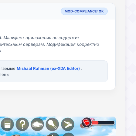
MOD-COMPLIANCE: OK
й. Манифест приложения не содержит
озрительным серверам. Модификация корректно
»
вигаемые
Mishaal Rahman (ex-XDA Editor)
.
лены.