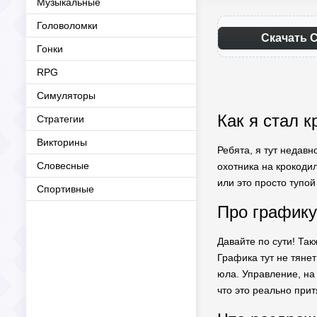
Музыкальные
Головоломки
Скачать C
Гонки
RPG
Симуляторы
Как я стал к
Стратегии
Викторины
Ребята, я тут недавн
Словесные
охотника на крокоди
или это просто тупо
Спортивные
Про графику
Давайте по сути! Та
Графика тут не тянет
юла. Управление, на 
что это реально прит