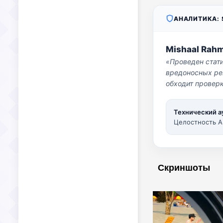
АНАЛИТИКА: S
Mishaal Rah
«Проведен стат
вредоносных per
обходит проверк
Технический а
Целостность A
Скриншоты