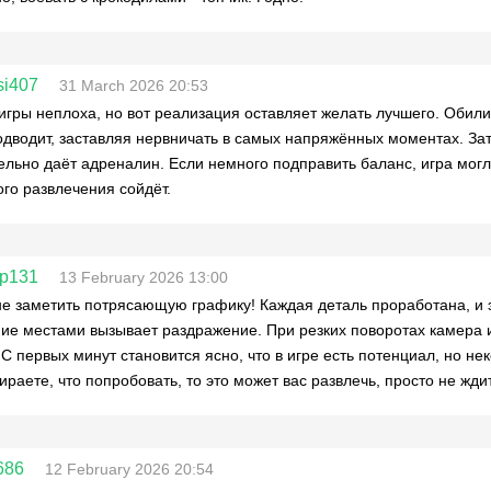
si407
31 March 2026 20:53
игры неплоха, но вот реализация оставляет желать лучшего. Обили
одводит, заставляя нервничать в самых напряжённых моментах. Зат
ельно даёт адреналин. Если немного подправить баланс, игра могл
го развлечения сойдёт.
ep131
13 February 2026 13:00
е заметить потрясающую графику! Каждая деталь проработана, и
ие местами вызывает раздражение. При резких поворотах камера ин
 С первых минут становится ясно, что в игре есть потенциал, но н
ираете, что попробовать, то это может вас развлечь, просто не жди
686
12 February 2026 20:54