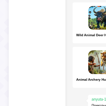
anyuta-
Прикольн