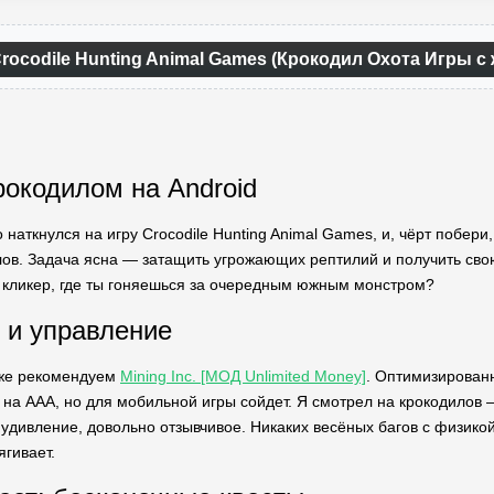
rocodile Hunting Animal Games (Крокодил Охота Игры 
рокодилом на Android
о наткнулся на игру Crocodile Hunting Animal Games, и, чёрт побер
лов. Задача ясна — затащить угрожающих рептилий и получить свою
й кликер, где ты гоняешься за очередным южным монстром?
 и управление
кже рекомендуем
Mining Inc. [МОД Unlimited Money]
. Оптимизированн
 на AAA, но для мобильной игры сойдет. Я смотрел на крокодилов —
удивление, довольно отзывчивое. Никаких весёных багов с физикой.
ягивает.