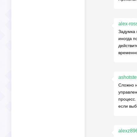
alex-ros
Задумка 
иногда п
действит
временно
ashotst
Сложно н
управлен
процесс.
если выб
alexz89