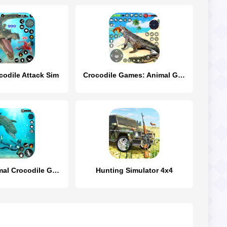
codile Attack Sim
Crocodile Games: Animal Games
Hungry Animal Crocodile Games
Hunting Simulator 4x4