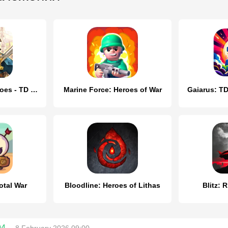
Crazy Defense Heroes - TD Game
Marine Force: Heroes of War
Gaiarus: TD
otal War
Bloodline: Heroes of Lithas
Blitz: 
94