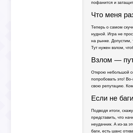
пофанится и затащит
Что меня раз
Теперь о самом скучн
нудной. Игра не про
на рынке. Допустим, 
Тут нужен взлом, что
Взлом — пут
Открою небольшой се
попробовать это! Во-
свою репутацию. Ком
Если не баги
Подводя итоги, скаж
представить, что нач
неудачник. А из-за э
баги, есть шанс отхв