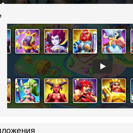
e
иложения