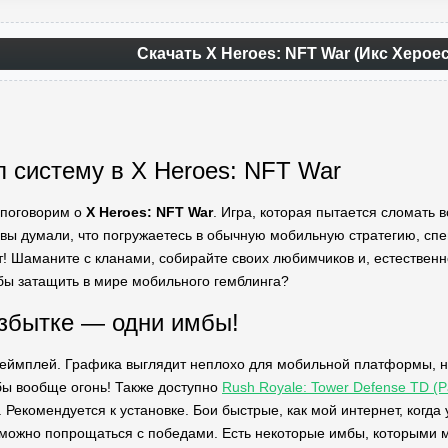
Скачать X Heroes: NFT War (Икс Херое
л систему в X Heroes: NFT War
е поговорим о
X Heroes: NFT War
. Игра, которая пытается сломать 
вы думали, что погружаетесь в обычную мобильную стратегию, спе
т! Шаманите с кланами, собирайте своих любимчиков и, естественно
обы затащить в мире мобильного гемблинга?
збытке — одни имбы!
геймплей. Графика выглядит неплохо для мобильной платформы, но
ы вообще огонь! Также доступно
Rush Royale: Tower Defense TD (
 Рекомендуется к установке. Бои быстрые, как мой интернет, когда 
можно попрощаться с победами. Есть некоторые имбы, которыми 