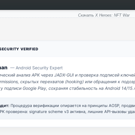
Скачать X Heroes: NFT War
ECURITY VERIFIED
man
— Android Security Expert
ический анализ APK через JADX-GUI и проверка подписей ключе
missions, скрытых перехватов (hooking) или обращения к под
у подписи Google Play, сохраняя стабильность на Android 14/15.
удит:
Процедура верификации опирается на принципы AOSP, прод
PK проверена: signature scheme v3 активна, лишние API-вызовы уда