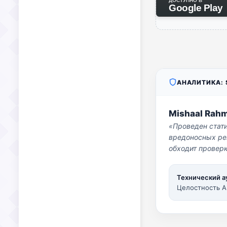
ДОСТУПНО В
Google Play
АНАЛИТИКА: S
Mishaal Rah
«Проведен стат
вредоносных per
обходит проверк
Технический а
Целостность A