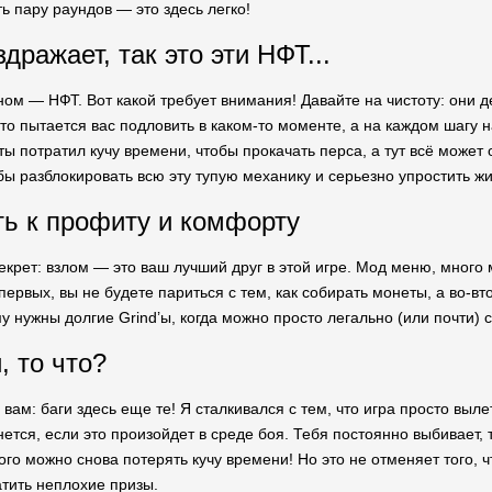
ь пару раундов — это здесь легко!
дражает, так это эти НФТ...
ом — НФТ. Вот какой требует внимания! Давайте на чистоту: они де
сто пытается вас подловить в каком-то моменте, а на каждом шагу 
ты потратил кучу времени, чтобы прокачать перса, а тут всё может 
бы разблокировать всю эту тупую механику и серьезно упростить жи
ь к профиту и комфорту
крет: взлом — это ваш лучший друг в этой игре. Мод меню, много
первых, вы не будете париться с тем, как собирать монеты, а во-в
у нужны долгие Grind’ы, когда можно просто легально (или почти) 
, то что?
у вам: баги здесь еще те! Я сталкивался с тем, что игра просто в
нется, если это произойдет в среде боя. Тебя постоянно выбивает
того можно снова потерять кучу времени! Но это не отменяет того, 
атить неплохие призы.