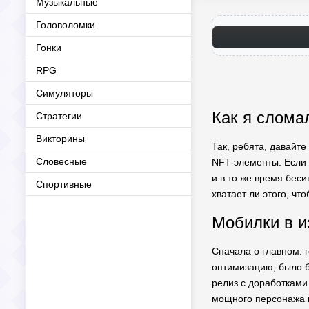
Музыкальные
Головоломки
Гонки
RPG
Симуляторы
Как я слома
Стратегии
Викторины
Так, ребята, давайт
Словесные
NFT-элементы. Если 
и в то же время беси
Спортивные
хватает ли этого, чт
Мобилки в и
Сначала о главном: 
оптимизацию, было б
релиз с доработками.
мощного персонажа 