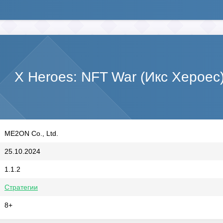
X Heroes: NFT War (Икс Хероес
ME2ON Co., Ltd.
25.10.2024
1.1.2
Стратегии
8+