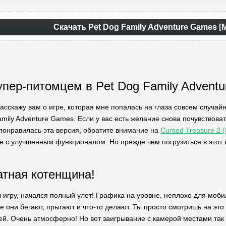
Скачать Pet Dog Family Adventure Games [
упер-питомцем в Pet Dog Family Adventu
асскажу вам о игре, которая мне попалась на глаза совсем случай
mily Adventure Games. Если у вас есть желание снова почувствоват
 понравилась эта версия, обратите внимание на
Cursed Treasure 2 
 с улучшенным функционалом. Но прежде чем погрузиться в этот 
атная котенщина!
л игру, начался полный улет! Графика на уровне, неплохо для моби
е они бегают, прыгают и что-то делают. Ты просто смотришь на эт
ей. Очень атмосферно! Но вот заигрывание с камерой местами так с