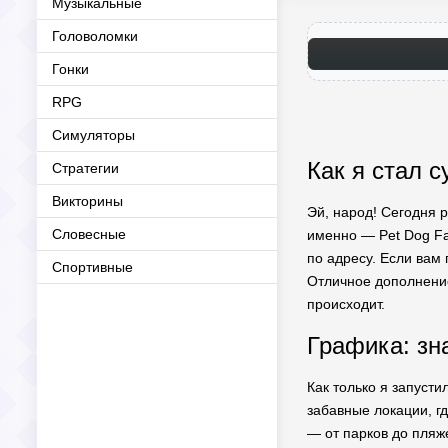
Музыкальные
Головоломки
Гонки
RPG
Симуляторы
Как я стал с
Стратегии
Викторины
Эй, народ! Сегодня р
Словесные
именно — Pet Dog Fa
по адресу. Если вам
Спортивные
Отличное дополнение
происходит.
Графика: зн
Как только я запусти
забавные локации, гд
— от парков до пляж