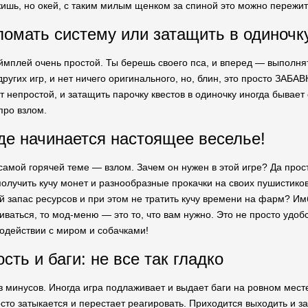
ишь, но окей, с таким милым щенком за спиной это можно пережит
ломать систему или затащить в одиночк
ймплей очень простой. Ты берешь своего пса, и вперед — выполнять
ругих игр, и нет ничего оригинального, но, блин, это просто ЗАБ
 непростой, и затащить парочку квестов в одиночку иногда бывает 
про взлом.
где начинается настоящее веселье!
самой горячей теме — взлом. Зачем он нужен в этой игре? Да прос
получить кучу монет и разнообразные прокачки на своих пушистико
й запас ресурсов и при этом не тратить кучу времени на фарм? Имб
иваться, то мод-меню — это то, что вам нужно. Это не просто удо
одействии с миром и собачками!
ть и баги: не все так гладко
з минусов. Иногда игра подлаживает и выдает баги на ровном мест
сто затыкается и перестает реагировать. Приходится выходить и за