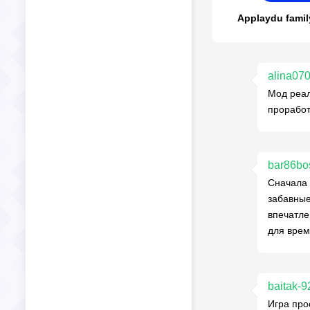
Applaydu fami
alina07
Мод реал
проработ
bar86bo
Сначала 
забавные
впечатле
для врем
baitak-
Игра про