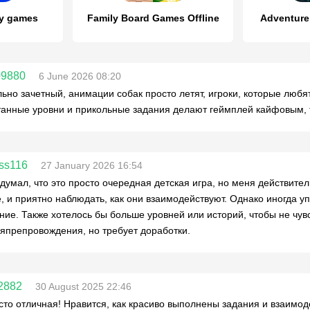
ly games
Family Board Games Offline
Adventure 
09880
6 June 2026 08:20
ьно зачетный, анимации собак просто летят, игроки, которые любят
анные уровни и прикольные задания делают геймплей кайфовым, та
ss116
27 January 2026 16:54
думал, что это просто очередная детская игра, но меня действит
, и приятно наблюдать, как они взаимодействуют. Однако иногда уп
ние. Также хотелось бы больше уровней или историй, чтобы не чувс
япрепровождения, но требует доработки.
92882
30 August 2025 22:46
сто отличная! Нравится, как красиво выполнены задания и взаимод