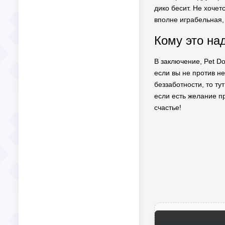
дико бесит. Не хочет
вполне играбельная,
Кому это на
В заключение, Pet Do
если вы не против н
беззаботности, то ту
если есть желание пр
счастье!