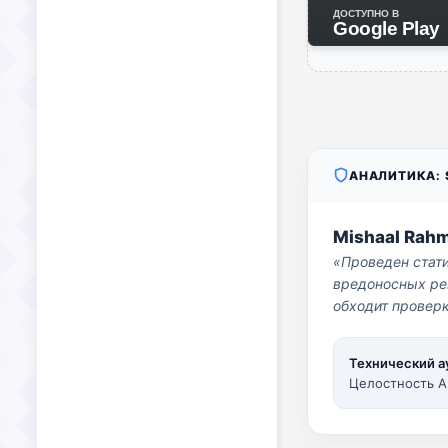
ДОСТУПНО В
Google Play
АНАЛИТИКА: S
Mishaal Rah
«Проведен стат
вредоносных per
обходит проверк
Технический а
Целостность A