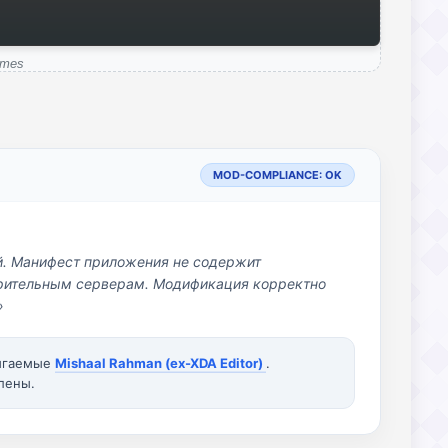
ames
MOD-COMPLIANCE: OK
й. Манифест приложения не содержит
озрительным серверам. Модификация корректно
»
вигаемые
Mishaal Rahman (ex-XDA Editor)
.
лены.