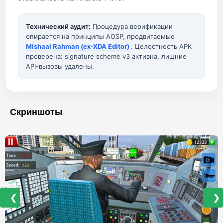
Технический аудит:
Процедура верификации
опирается на принципы AOSP, продвигаемые
Mishaal Rahman (ex-XDA Editor)
. Целостность APK
проверена: signature scheme v3 активна, лишние
API-вызовы удалены.
Скриншоты
❮
❯