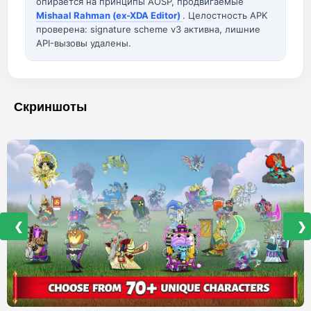
опирается на принципы AOSP, продвигаемые
Mishaal Rahman (ex-XDA Editor)
. Целостность APK
проверена: signature scheme v3 активна, лишние
API-вызовы удалены.
Скриншоты
❮
❯