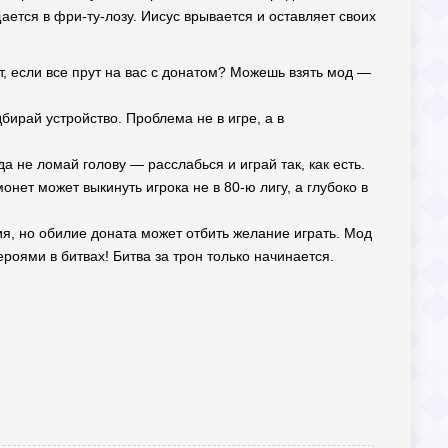
щается в фри-ту-лозу. Иисус врывается и оставляет своих
т, если все прут на вас с донатом? Можешь взять мод —
бирай устройство. Проблема не в игре, а в
да не ломай голову — расслабься и играй так, как есть.
нет может выкинуть игрока не в 80-ю лигу, а глубоко в
ния, но обилие доната может отбить желание играть. Мод
роями в битвах! Битва за трон только начинается.