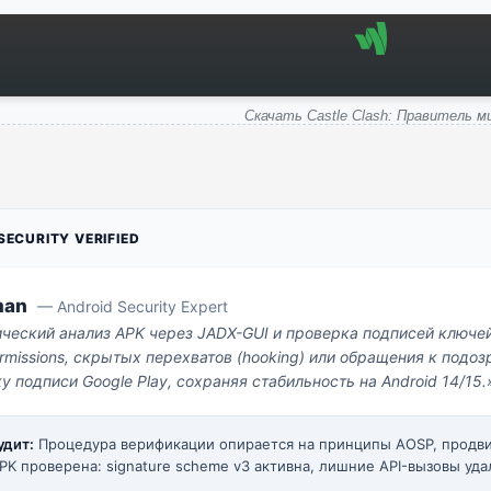
Скачать Castle Clash: Правитель м
ECURITY VERIFIED
man
— Android Security Expert
ический анализ APK через JADX-GUI и проверка подписей ключе
missions, скрытых перехватов (hooking) или обращения к под
у подписи Google Play, сохраняя стабильность на Android 14/15.
удит:
Процедура верификации опирается на принципы AOSP, прод
PK проверена: signature scheme v3 активна, лишние API-вызовы уда