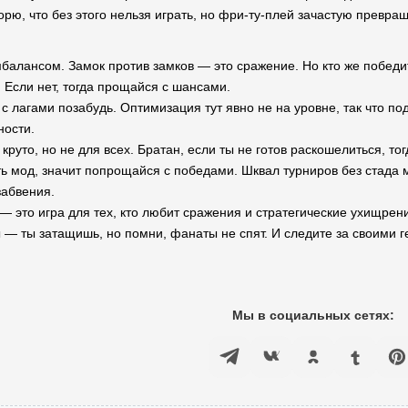
орю, что без этого нельзя играть, но фри-ту-плей зачастую превра
балансом. Замок против замков — это сражение. Но кто же победи
е. Если нет, тогда прощайся с шансами.
с лагами позабудь. Оптимизация тут явно не на уровне, так что под
ности.
круто, но не для всех. Братан, если ты не готов раскошелиться, тог
ь мод, значит попрощайся с победами. Шквал турниров без стада мо
забвения.
h — это игра для тех, кто любит сражения и стратегические ухищре
— ты затащишь, но помни, фанаты не спят. И следите за своими ге
Мы в социальных сетях: