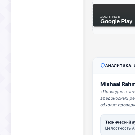
ДОСТУПНО В
Google Play
АНАЛИТИКА: S
Mishaal Rah
«Проведен стат
вредоносных per
обходит проверк
Технический а
Целостность A