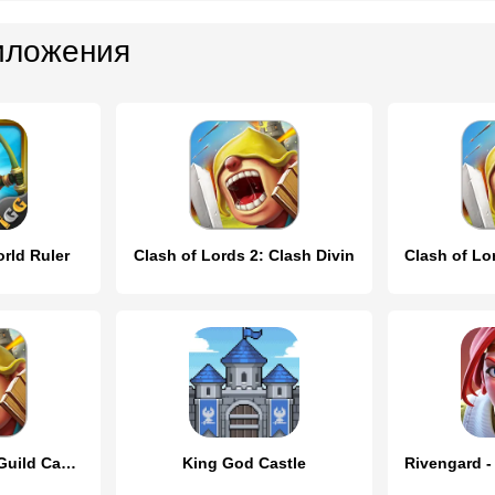
иложения
rld Ruler
Clash of Lords 2: Clash Divin
Clash of Lords 2: Guild Castle
King God Castle