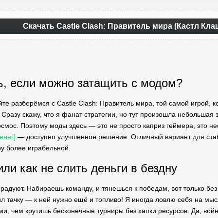
Скачать Castle Clash: Правитель мира (Кастл Кла
ь, если можно затащить с модом?
айте разберёмся с Castle Clash: Правитель мира, той самой игрой
 Сразу скажу, что я фанат стратегии, но тут произошла небольшая
космос. Поэтому моды здесь — это не просто каприз геймера, это н
енег]
— доступно улучшенное решение. Отличный вариант для стаб
гру более играбельной.
ли как не слить деньги в бездну
радуют. Набираешь команду, и тянешься к победам, вот только без
ил тачку — к ней нужно ещё и топливо! Я иногда ловлю себя на мыс
и, чем крутишь бесконечные турниры без хапки ресурсов. Да, войн