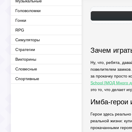
Музыкальные
Головоломки
Гонки
RPG
Симуляторы
Зачем играт
Стратегии
Викторины
Ну, что, ребята, дав
Словесные
повелителем замков.
за прокачку просто 
Спортивные
School [МОД Много д
это то, что делает и
Имба-герои и
Герои здесь реально 
реальной жизни: куп
прокачанными героям