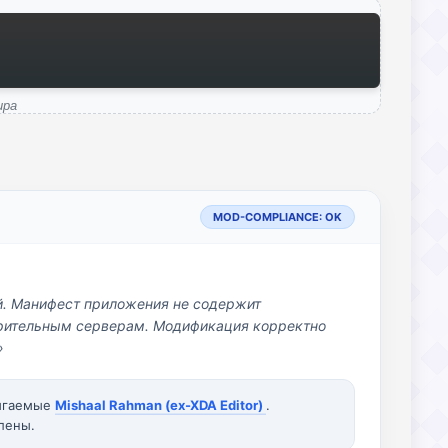
ира
MOD-COMPLIANCE: OK
й. Манифест приложения не содержит
озрительным серверам. Модификация корректно
»
вигаемые
Mishaal Rahman (ex-XDA Editor)
.
лены.