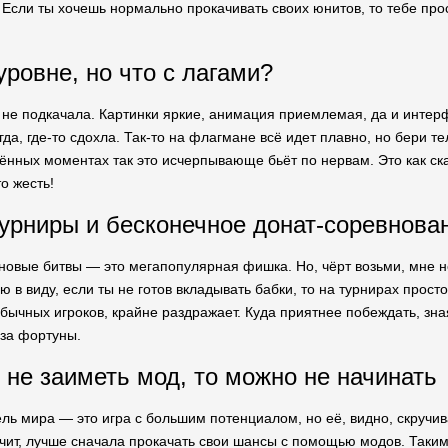
 Если ты хочешь нормально прокачивать своих юнитов, то тебе про
уровне, но что с лагами?
а не подкачала. Картинки яркие, анимация приемлемая, да и интер
егда, где-то сдохла. Так-то на флагмане всё идет плавно, но бери
ённых моментах так это исчерпывающе бьёт по нервам. Это как ска
о жесть!
урниры и бесконечное донат-соревнова
новые битвы — это мегапопулярная фишка. Но, чёрт возьми, мне не
ю в виду, если ты не готов вкладывать бабки, то на турнирах прост
бычных игроков, крайне раздражает. Куда приятнее побеждать, зная
-за фортуны.
 не заиметь мод, то можно не начинать
ель мира — это игра с большим потенциалом, но её, видно, скручи
ачит, лучше сначала прокачать свои шансы с помощью модов. Таким