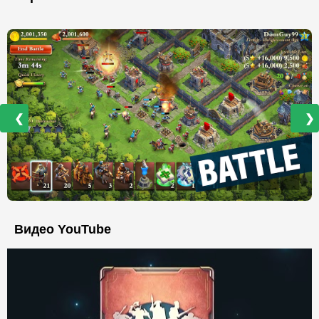
❮
❯
Видео YouTube