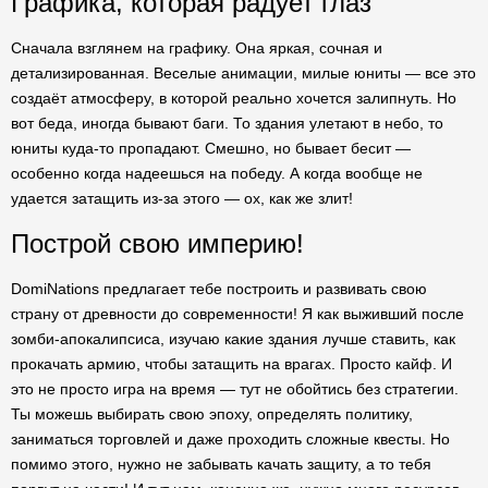
Графика, которая радует глаз
Сначала взглянем на графику. Она яркая, сочная и
детализированная. Веселые анимации, милые юниты — все это
создаёт атмосферу, в которой реально хочется залипнуть. Но
вот беда, иногда бывают баги. То здания улетают в небо, то
юниты куда-то пропадают. Смешно, но бывает бесит —
особенно когда надеешься на победу. А когда вообще не
удается затащить из-за этого — ох, как же злит!
Построй свою империю!
DomiNations предлагает тебе построить и развивать свою
страну от древности до современности! Я как выживший после
зомби-апокалипсиса, изучаю какие здания лучше ставить, как
прокачать армию, чтобы затащить на врагах. Просто кайф. И
это не просто игра на время — тут не обойтись без стратегии.
Ты можешь выбирать свою эпоху, определять политику,
заниматься торговлей и даже проходить сложные квесты. Но
помимо этого, нужно не забывать качать защиту, а то тебя