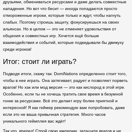
друзьями, обмениваться ресурсами и даже делать совместные
нападения. Но вот что бесит — иногда попадаются просто
отмороженные игроки, которые только и ждут, чтобы нагнуть
слабых. Поэтому строишь защиту, фокусируешься на своих
альянсах. Но в целом — это не отменяет удовольствия от
общения и совместных игр. Хочется ещё больше
взаимодействия и событий, которые подкидывали бы движуху
среди игроков!
Итог: стоит ли играть?
Подводя итоги, скажу так: DomiNations определенно стоит того,
чтобы в нее играть. Она затягивает, радует и позволяет порветь
врагов! Но хак или мод версия — это как кислород в этой игре.
Особенно, если ты не хочешь тратить свое время в безумной
гонке за ресурсами. Всё это делает игру более приятной и
интересной! Я как геймер рекомендую вам попробовать, даже
если это не ваша привычная стратегия. Много часов
уникального геймплея вас ждёт!
Так что, вперед! Строй свою империю, затащите врагов и не