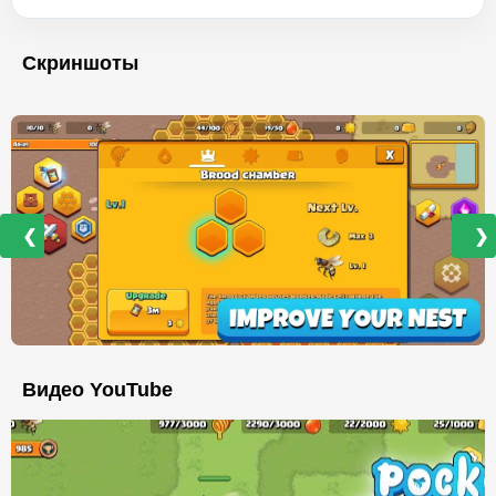
Скриншоты
❮
❯
Видео YouTube