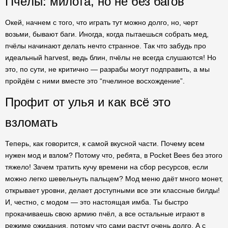
Пчёлы: милота, но не без багов
Окей, начнем с того, что играть тут можно долго, но, черт
возьми, бывают баги. Иногда, когда пытаешься собрать мед,
пчёлы начинают делать нечто странное. Так что забудь про
идеальный harvest, ведь блин, пчёлы не всегда слушаются! Но
это, по сути, не критично — разрабы могут подправить, а мы
пройдём с ними вместе это “пчелиное восхождение”.
Профит от улья и как всё это
взломать
Теперь, как говорится, к самой вкусной части. Почему всем
нужен мод и взлом? Потому что, ребята, в Pocket Bees без этого
тяжело! Зачем тратить кучу времени на сбор ресурсов, если
можно легко шевельнуть пальцем? Мод меню даёт много монет,
открывает уровни, делает доступными все эти классные билды!
И, честно, с модом — это настоящая имба. Ты быстро
прокачиваешь свою армию пчёл, а все остальные играют в
режиме ожидания, потому что сами растут очень долго. А с