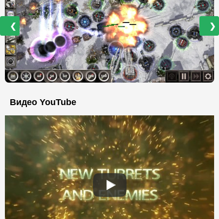
❮
❯
Видео YouTube