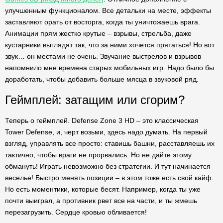
улучшенным функционалом. Все детальки на месте, эффекты
заставляют орать от восторга, когда ты уничтожаешь врага.
Анимации прям жестко крутые – взрывы, стрельба, даже
кустарники выглядят так, что за ними хочется прятаться! Но вот
звук… он местами не очень. Звучание выстрелов и взрывов
напомнило мне времена старых мобильных игр. Надо было бы
доработать, чтобы добавить больше мясца в звуковой ряд.
Геймплей: затащим или сгорим?
Теперь о геймплей. Defense Zone 3 HD – это классическая
Tower Defense, и, черт возьми, здесь надо думать. На первый
взгляд, управлять все просто: ставишь башни, расставляешь их
тактично, чтобы враги не прорвались. Но не дайте этому
обмануть! Играть невозможно без стратегии. И тут начинается
веселье! Быстро менять позиции – в этом тоже есть свой кайф.
Но есть моментики, которые бесят. Например, когда ты уже
почти выиграл, а противник рвет все на части, и ты жмешь
перезагрузить. Сердце кровью обливается!