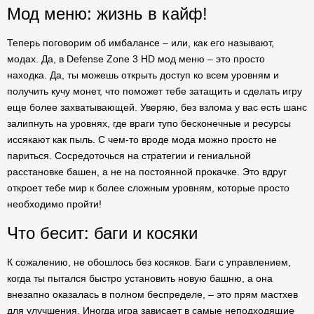
Мод меню: жизнь в кайф!
Теперь поговорим об имбалансе – или, как его называют,
модах. Да, в Defense Zone 3 HD мод меню – это просто
находка. Да, ты можешь открыть доступ ко всем уровням и
получить кучу монет, что поможет тебе затащить и сделать игру
еще более захватывающей. Уверяю, без взлома у вас есть шанс
залипнуть на уровнях, где враги тупо бесконечные и ресурсы
иссякают как пыль. С чем-то вроде мода можно просто не
париться. Сосредоточься на стратегии и гениальной
расстановке башен, а не на постоянной прокачке. Это вдруг
откроет тебе мир к более сложным уровням, которые просто
необходимо пройти!
Что бесит: баги и косяки
К сожалению, не обошлось без косяков. Баги с управлением,
когда ты пытался быстро установить новую башню, а она
внезапно оказалась в полном беспределе, – это прям мастхев
для улучшения. Иногда игра зависает в самые неподходящие