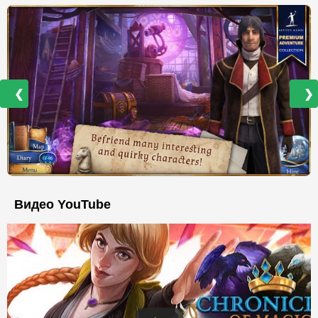
❮
❯
Видео YouTube