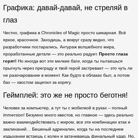
Графика: давай-давай, не стреляй в
глаз
Честно, графика в Chronicles of Magic просто шикарная. Всё
яркое, красочное. Заходишь, а вокруг сразу видно, что
разработчики постарались. Антураж волшебного мира,
проработанные детали — это реально радует.
Просто глаза
горят!
Но иногда вот эти мелкие баги, когда ты пытаешься
прыгнуть через преграду и твой герой застревает — это чуть ли
не разочарование в момент. Как будто в облаках был, а потом
бах — хвостом зацепил за корягу.
Геймплей: это же не просто беготня!
Человек за компьютер, а тут ты с мобилкой в руках – полный
immersion! Безумно много квестов, но главное — здесь реально
важно взаимодействовать с миром, все эти комбинации атак и
заклинаний… Бешеный адреналин, когда ты на последнем
издыхании встаешь с колен и затачиваешь финальный удар. Но,