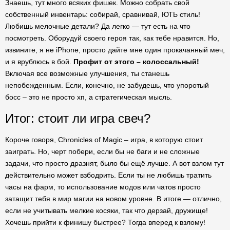
Знаешь, тут много всяких фишек. Можно собрать свой
собственный инвентарь: собирай, сравнивай, ЮТЬ стиль!
Любишь мелочные детали? Да легко — тут есть на что
посмотреть. Оборудуй своего героя так, как тебе нравится. Но,
извините, я не iPhone, просто дайте мне один прокачанный меч,
и я врублюсь в бой.
Профит от этого – колоссальный!
Включая все возможные улучшения, ты станешь
непобежденным. Если, конечно, не забудешь, что упоротый
босс – это не просто хп, а стратегическая мысль.
Итог: стоит ли игра свеч?
Короче говоря, Chronicles of Magic – игра, в которую стоит
заиграть. Но, черт побери, если бы не баги и не сложные
задачи, что просто дразнят, было бы ещё лучше. А вот взлом тут
действительно может взбодрить. Если ты не любишь тратить
часы на фарм, то использование модов или чатов просто
затащит тебя в мир магии на новом уровне. В итоге — отлично,
если не учитывать мелкие косяки, так что дерзай, дружище!
Хочешь прийти к финишу быстрее? Тогда вперед к взлому!