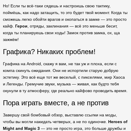
Но! Если ты всё-таки сядешь и настроишь свою тактику,
поймёшь, как надо затащить, то это будет твой момент. Когда ты
сможешь легко обойти врагов и окопаться в замке — это просто
кайф.
Герои
, отряды, заклинания — всё это меньше бесит,
когда ты планируешь свои ходы! Замок против замка, ох, ща
зажжём!
Графика? Никаких проблем!
Графика на Android, скажу я вам, не так уж и плоха, если с
компа скинуть ожидания. Они не испортили старую добрую
эстетику. Это всё еще тот же веселый, с пикселями, мир Хаоса
и Легенды. Гремучие звуки, музыка — живая, как будто тебя
окунули в ту атмосферу, где реально кайфово проводить время.
Пора играть вместе, а не против
Завершу свой бомбовый обзор, выставлю ссылки на моды,
чтобы вы могли накидать четверых, а не по одиночке.
Heroes of
Might and Magic 3
— это не просто игра, это больше дружбы и