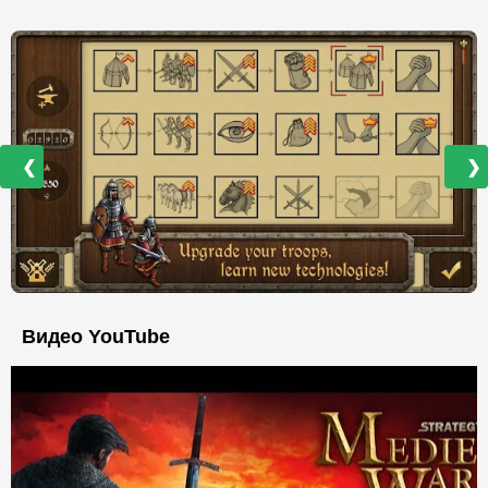
❮
❯
Видео YouTube