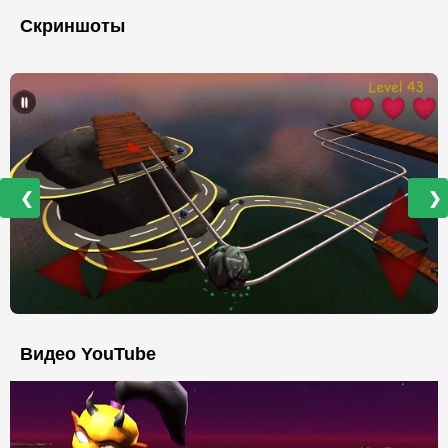
Скриншоты
❮
❯
Видео YouTube