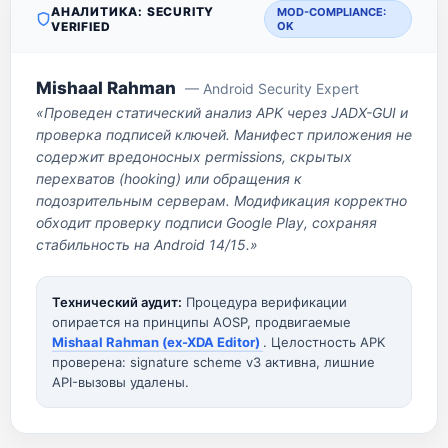
АНАЛИТИКА: SECURITY
MOD-COMPLIANCE:
VERIFIED
OK
Mishaal Rahman
— Android Security Expert
«Проведен статический анализ APK через JADX-GUI и
проверка подписей ключей. Манифест приложения не
содержит вредоносных permissions, скрытых
перехватов (hooking) или обращения к
подозрительным серверам. Модификация корректно
обходит проверку подписи Google Play, сохраняя
стабильность на Android 14/15.»
Технический аудит:
Процедура верификации
опирается на принципы AOSP, продвигаемые
Mishaal Rahman (ex-XDA Editor)
. Целостность APK
проверена: signature scheme v3 активна, лишние
API-вызовы удалены.