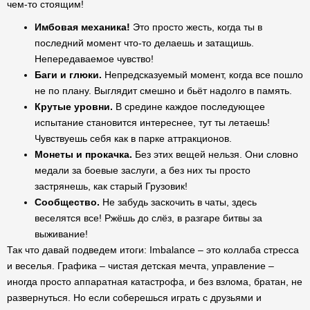
чем-то стоящим!
Имбовая механика!
Это просто жесть, когда ты в
последний момент что-то делаешь и затащишь.
Непередаваемое чувство!
Баги и глюки.
Непредсказуемый момент, когда все пошло
не по плану. Выглядит смешно и бьёт надолго в память.
Крутые уровни.
В средине каждое последующее
испытание становится интереснее, тут ты летаешь!
Чувствуешь себя как в парке аттракционов.
Монеты и прокачка.
Без этих вещей нельзя. Они словно
медали за боевые заслуги, а без них ты просто
застрянешь, как старый Грузовик!
Сообщество.
Не забудь заскочить в чаты, здесь
веселятся все! Ржёшь до слёз, в разгаре битвы за
выживание!
Так что давай подведем итоги: Imbalance – это коллаба стресса
и веселья. Графика – чистая детская мечта, управление –
иногда просто аппаратная катастрофа, и без взлома, братан, не
развернуться. Но если соберешься играть с друзьями и