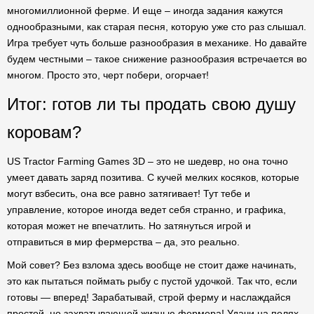
многомиллионной ферме. И еще – иногда задания кажутся
однообразными, как старая песня, которую уже сто раз слышал.
Игра требует чуть больше разнообразия в механике. Но давайте
будем честными – такое снижение разнообразия встречается во
многом. Просто это, черт побери, огорчает!
Итог: готов ли ты продать свою душу
коровам?
US Tractor Farming Games 3D – это не шедевр, но она точно
умеет давать заряд позитива. С кучей мелких косяков, которые
могут взбесить, она все равно затягивает! Тут тебе и
управление, которое иногда ведет себя странно, и графика,
которая может не впечатлить. Но затянуться игрой и
отправиться в мир фермерства – да, это реально.
Мой совет? Без взлома здесь вообще не стоит даже начинать,
это как пытаться поймать рыбу с пустой удочкой. Так что, если
готовы — вперед! Зарабатывай, строй ферму и наслаждайся
простой, но захватывающей жизнью фермера! Удачи на полях,