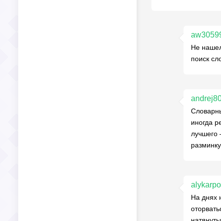
aw3059
Не нашел
поиск сл
andrej8
Словарны
иногда р
лучшего 
разминку
alykarp
На днях 
оторвать
натянуты