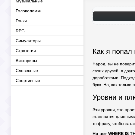
Музыкальные
Головоломки
Гонки
RPG
Симуляторы
Как я попал
Стратегии
Викторины
Народ, вы не повери
Словесные
своих друзей, в друг
доработками. Подходи
Спортивные
букв. Но, как только
Уровни и п
Эти уровни, это прос
становятся длинными
то фразу, чтобы затащ
Но вот WHERE IS T