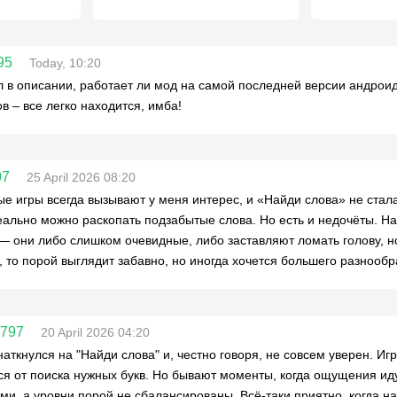
95
Today, 10:20
 в описании, работает ли мод на самой последней версии андроид
ов – все легко находится, имба!
07
25 April 2026 08:20
е игры всегда вызывают у меня интерес, и «Найди слова» не стал
еально можно раскопать подзабытые слова. Но есть и недочёты. Н
— они либо слишком очевидные, либо заставляют ломать голову, но
, то порой выглядит забавно, но иногда хочется большего разнообр
o797
20 April 2026 04:20
наткнулся на "Найди слова" и, честно говоря, не совсем уверен. Иг
ся от поиска нужных букв. Но бывают моменты, когда ощущения ид
ми, а уровни порой не сбалансированы. Всё-таки приятно, когда на