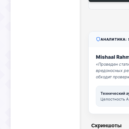
АНАЛИТИКА: S
Mishaal Rah
«Проведен стат
вредоносных per
обходит проверк
Технический а
Целостность A
Скриншоты