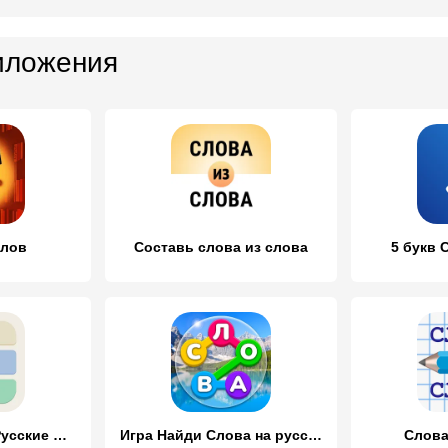
иложения
слов
Составь слова из слова
5 букв 
Вордли - 5 Букв Русские Слова
Игра Найди Слова на русском
Слова