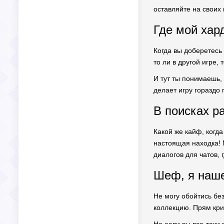
оставляйте на своих 
Где мой хар
Когда вы доберетесь
то ли в другой игре,
И тут ты понимаешь, 
делает игру гораздо 
В поисках р
Какой же кайф, когд
настоящая находка! М
диалогов для чатов, 
Шеф, я наше
Не могу обойтись без
коллекцию. Прям крит