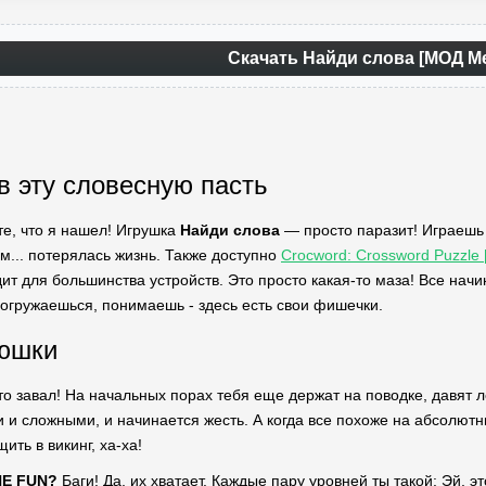
Скачать Найди слова [МОД M
 в эту словесную пасть
те, что я нашел! Игрушка
Найди слова
— просто паразит! Играешь
ом... потерялась жизнь. Также доступно
Crocword: Crossword Puzzle
т для большинства устройств. Это просто какая-то маза! Все начи
 погружаешься, понимаешь - здесь есть свои фишечки.
люшки
то завал! На начальных порах тебя еще держат на поводке, давят л
 и сложными, и начинается жесть. А когда все похоже на абсолютны
ить в викинг, ха-ха!
HE FUN?
Баги! Да, их хватает. Каждые пару уровней ты такой: Эй, э