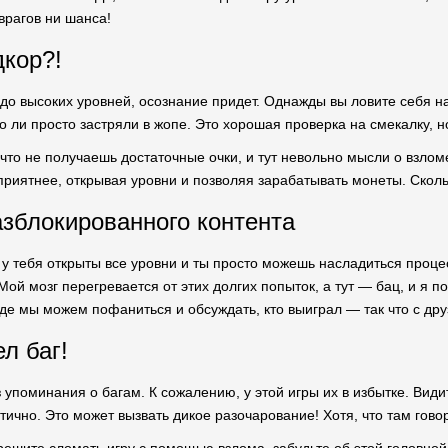
врагов ни шанса!
дкор?!
 до высоких уровней, осознание придет. Однажды вы ловите себя н
 то ли просто застряли в жопе. Это хорошая проверка на смекалку, н
что не получаешь достаточные очки, и тут невольно мысли о взломе
приятнее, открывая уровни и позволяя зарабатывать монеты. Сколь
азблокированного контента
а у тебя открыты все уровни и ты просто можешь насладиться проц
ой мозг перегревается от этих долгих попыток, а тут — бац, и я п
где мы можем пофаниться и обсуждать, кто выиграл — так что с дру
л баг!
 упоминания о багам. К сожалению, у этой игры их в избытке. Види
ично. Это может вызвать дикое разочарование! Хотя, что там гово