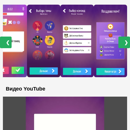
❮
❯
Видео YouTube