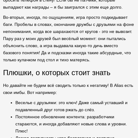
бросить телефон в стену! Если бы не патчики, которые
выпадают как награды – я бы заигрался с этим еще долго.
Во-вторых, иногда, по ощущениям, игра просто подкидывает
баги. Пробелы в словах, окончание дружбы с друзьями на фоне
непонимания, когда все шарахаются от кругов - это не вывозит.
Пару раз у моих друзей был весёлый момент: они пытались
объяснить слово, а игра выдавала какую-то дичь вместо
базового понятия! Да и подсказки иногда такие абсурдные, что
только кулачком под стол и тихо матерясь.
Плюшки, о которых стоит знать
Но давайте не будем всё сводить только к негативу! В Alias есть
свои имбы. Вот например:
Веселье с друзьями: это ключ! Даже самый уставший и
подавленный друг готов ржать до слёз.
Постоянное обновление контента: разработчики
стараются, и иногда добавляют новые слова и уровни.
Плюс!