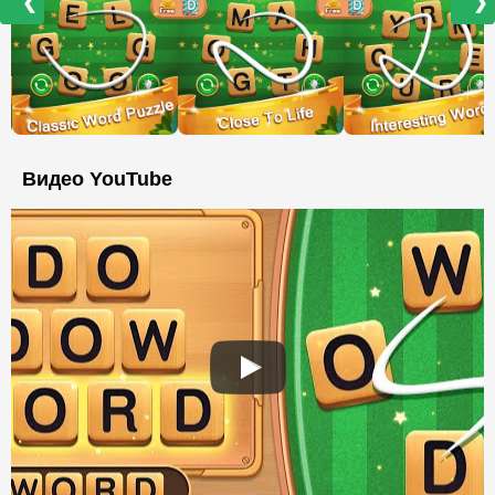
❮
❯
Видео YouTube