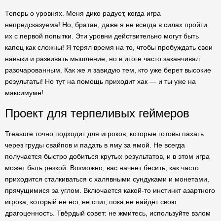
Теперь о уровнях. Меня дико радует, когда игра
непредсказуема! Но, братан, даже я не всегда в силах пройти
их с первой попытки. Эти уровни действительно могут быть
капец как сложны! Я терял время на то, чтобы пробуждать свои
навыки и развивать мышление, но в итоге часто заканчивал
разочарованным. Как же я завидую тем, кто уже берет высокие
результаты! Но тут на помощь приходит хак — и ты уже на
максимуме!
Проект для терпеливых геймеров
Treasure точно подходит для игроков, которые готовы пахать
через груды свайпов и падать в яму за ямой. Не всегда
получается быстро добиться крутых результатов, и в этом игра
может быть резкой. Возможно, вас начнет бесить, как часто
приходится сталкиваться с халявными сундуками и монетами,
прячущимися за углом. Включается какой-то инстинкт азартного
игрока, который не ест, не спит, пока не найдёт свою
драгоценность. Твёрдый совет: не жмитесь, используйте взлом