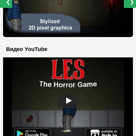
❮
❯
Видео YouTube