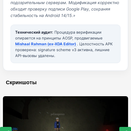
подозрительным серверам. Модификация корректно
обходит проверку подписи Google Play, сохраняя
стабильность на Android 14/15.»
Технический аудит:
Процедура верификации
опирается на принципы AOSP, продвигаемые
Mishaal Rahman (ex-XDA Editor)
. Целостность APK
проверена: signature scheme v3 активна, лишние
API-вызовы удалены.
Скриншоты