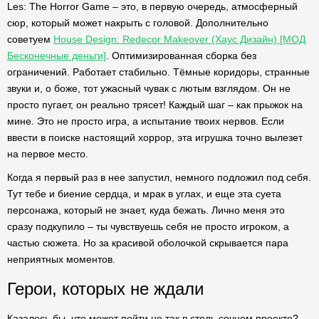
Les: The Horror Game – это, в первую очередь, атмосферный
сюр, который может накрыть с головой. Дополнительно
советуем
House Design: Redecor Makeover (Хаус Дизайн) [МОД
Бесконечные деньги]
. Оптимизированная сборка без
ограничений. Работает стабильно. Тёмные коридоры, странные
звуки и, о боже, тот ужасный чувак с лютым взглядом. Он не
просто пугает, он реально трясет! Каждый шаг – как прыжок на
мине. Это не просто игра, а испытание твоих нервов. Если
ввести в поиске настоящий хоррор, эта игрушка точно вылезет
на первое место.
Когда я первый раз в нее запустил, немного подложил под себя.
Тут тебе и биение сердца, и мрак в углах, и еще эта суета
персонажа, который не знает, куда бежать. Лично меня это
сразу подкупило – ты чувствуешь себя не просто игроком, а
частью сюжета. Но за красивой оболочкой скрывается пара
неприятных моментов.
Герои, которых не ждали
Казалось бы, что может пойти не так в столь сочном проекте?