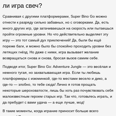
ли игра свеч?
Сравнивая с другими платформерами, Super Bino Go можно
отнести к разряду сильно забавных, но с оговорками. Да, есть
много других игр, где затачиваешься на скорость или пытаешься
пройти огромные уровни. Но что действительно выделяет эту
игру — это тот самый дух приключений! Да, были бы ещё
пореже баги, и можно было бы спокойно проходить уровни без
летящих гнёзд. Но даже с ними, игра вызывает желание
возвращаться снова и снова, бросая вызов самим себе.
Подводя итог, Super Bino Go: Adventure Jungle — это весёлая и
немного тугая, но захватывающая игра. Если ты любишь
платформеры с изюминкой, где-то местами весело и дико, а
где-то — злобно, то тебе сюда! Лично я готов прощать
некоторые шероховатости, лишь бы хоть раз почувствовать себя
малоизвестным героем старых игр. Так что, готовьтесь играть, и
да пребудет с вами удача — а еще лучше, мод!
В такие моменты, когда играние приносит больше всего