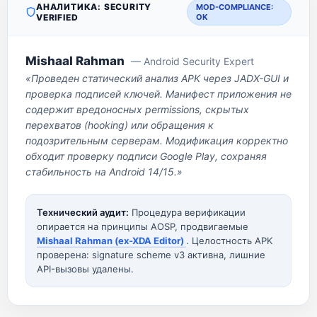
АНАЛИТИКА: SECURITY
MOD-COMPLIANCE:
VERIFIED
OK
Mishaal Rahman
— Android Security Expert
«Проведен статический анализ APK через JADX-GUI и
проверка подписей ключей. Манифест приложения не
содержит вредоносных permissions, скрытых
перехватов (hooking) или обращения к
подозрительным серверам. Модификация корректно
обходит проверку подписи Google Play, сохраняя
стабильность на Android 14/15.»
Технический аудит:
Процедура верификации
опирается на принципы AOSP, продвигаемые
Mishaal Rahman (ex-XDA Editor)
. Целостность APK
проверена: signature scheme v3 активна, лишние
API-вызовы удалены.