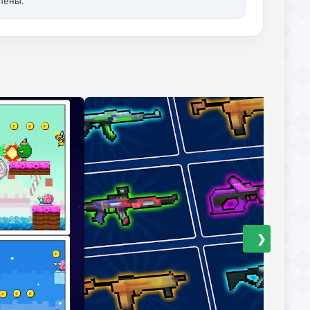
лены.
❯