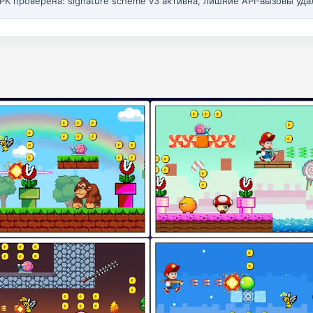
PK проверена: signature scheme v3 активна, лишние API-вызовы уда