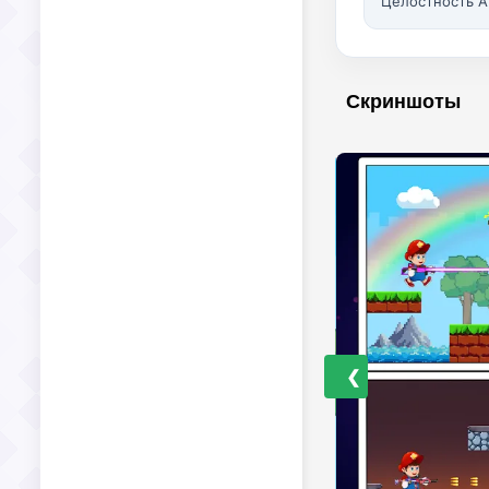
Целостность A
Скриншоты
❮