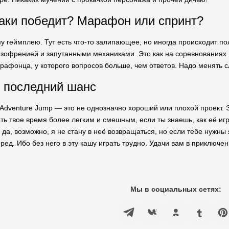
таки победит? Марафон или спринт?
у геймплею. Тут есть что-то залипающее, но иногда происходит пол
изофренией и запутанными механиками. Это как на соревнованиях п
афонца, у которого вопросов больше, чем ответов. Надо менять 
 последний шанс
 Adventure Jump — это не однозначно хороший или плохой проект. Э
ть твое время более легким и смешным, если ты знаешь, как её иг
И да, возможно, я не стану в неё возвращаться, но если тебе нужн
ред. Ибо без него в эту кашу играть трудно. Удачи вам в приключ
Мы в социальных сетях: