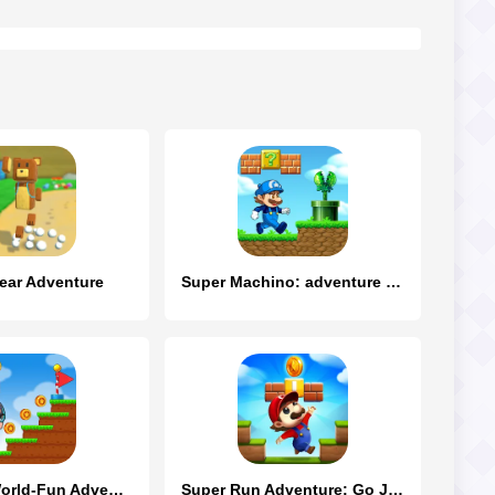
ear Adventure
Super Machino: adventure game
Super Bill World-Fun Adventure
Super Run Adventure: Go Jungle