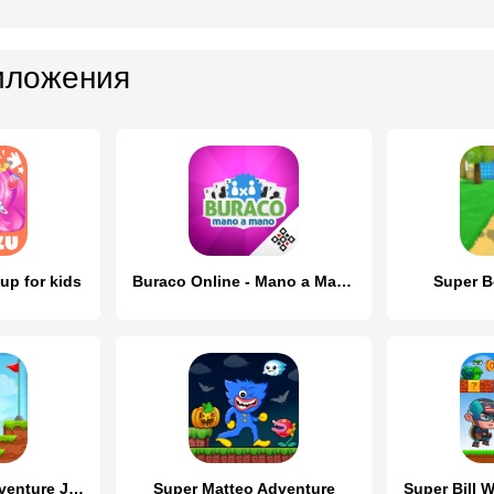
иложения
up for kids
Buraco Online - Mano a Mano
Super B
Super Bino Go:Adventure Jungle
Super Matteo Adventure