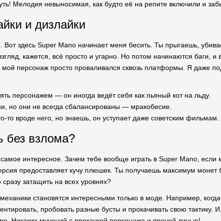
жуть! Мелодия невыносимая, как будто её на репите включили и за
айки и дизлайки
. Вот здесь Super Mano начинает меня бесить. Ты прыгаешь, убив
згляд, кажется, всё просто и угарно. Но потом начинаются баги, 
 мой персонаж просто проваливался сквозь платформы. Я даже по
ть персонажем — он иногда ведёт себя как пьяный кот на льду.
и, но они не всегда сбалансированы — мракобесие.
о-то вроде него, но знаешь, он уступает даже советским фильмам.
ь без взлома?
 самое интересное. Зачем тебе вообще играть в Super Mano, если 
ерсия предоставляет кучу плюшек. Ты получаешь максимум монет б
 сразу затащить на всех уровнях?
 механики становятся интересными только в моде. Например, когда
тировать, пробовать разные бусты и прокачивать свою тактику. И, 
гре. Никаких мучений с прокачкой персонажа и прочей дичью!