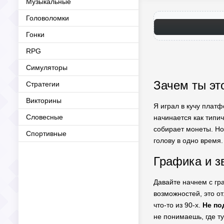
Музыкальные
Головоломки
Гонки
RPG
Симуляторы
Зачем ты эт
Стратегии
Викторины
Я играл в кучу платф
Словесные
начинается как типи
собирает монеты. Но 
Спортивные
голову в одно время.
Графика и з
Давайте начнем с гр
возможностей, это о
что-то из 90-х.
Не по
не понимаешь, где ту