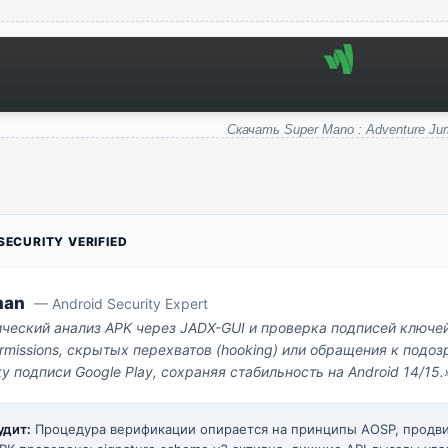
Скачать Super Mano : Adventure Ju
ECURITY VERIFIED
man
— Android Security Expert
ический анализ APK через JADX-GUI и проверка подписей ключе
missions, скрытых перехватов (hooking) или обращения к под
у подписи Google Play, сохраняя стабильность на Android 14/15.
удит:
Процедура верификации опирается на принципы AOSP, прод