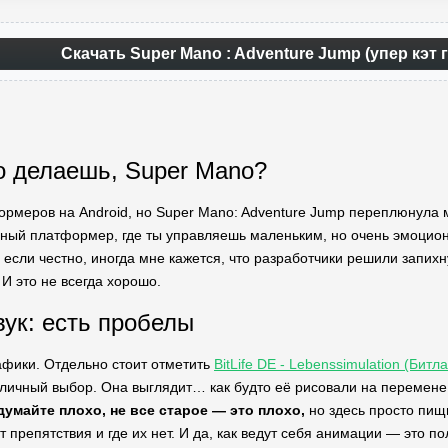
Скачать Super Mano : Adventure Jump (упер кэт 
о делаешь, Super Mano?
ормеров на Android, но Super Mano: Adventure Jump переплюнула м
чный платформер, где ты управляешь маленьким, но очень эмоцион
если честно, иногда мне кажется, что разработчики решили запихн
 И это не всегда хорошо.
вук: есть пробелы
афики. Отдельно стоит отметить
BitLife DE - Lebenssimulation (Бит
тличный выбор. Она выглядит… как будто её рисовали на перемене 
думайте плохо, не все старое — это плохо,
но здесь просто пищ
т препятствия и где их нет. И да, как ведут себя анимации — это по