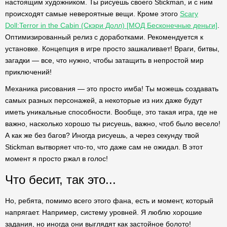
настоящим художником. Ты рисуешь своего Stickman, и с ним
происходят самые невероятные вещи. Кроме этого
Scary
Doll:Terror in the Cabin (Скэри Долл) [МОД Бесконечные деньги]
.
Оптимизированный релиз с доработками. Рекомендуется к
установке. Концепция в игре просто зашкаливает! Враги, битвы,
загадки — все, что нужно, чтобы затащить в непростой мир
приключений!
Механика рисования — это просто имба! Ты можешь создавать
самых разных персонажей, а некоторые из них даже будут
иметь уникальные способности. Вообще, это такая игра, где не
важно, насколько хорошо ты рисуешь, важно, чтоб было весело!
А как же без багов? Иногда рисуешь, а через секунду твой
Stickman вытворяет что-то, что даже сам не ожидал. В этот
момент я просто ржал в голос!
Что бесит, так это...
Но, ребята, помимо всего этого фана, есть и момент, который
напрягает. Например, систему уровней. Я люблю хорошие
задания, но иногда они выглядят как застойное болото!