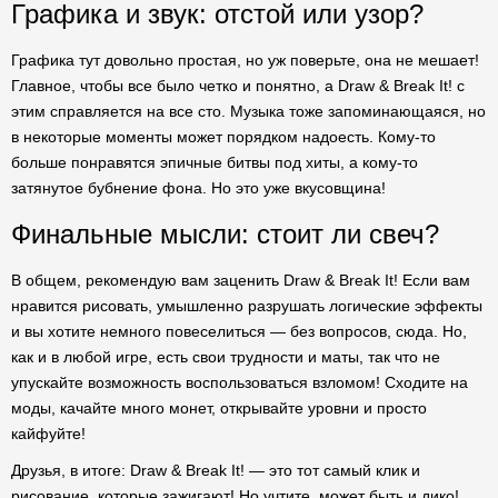
Графика и звук: отстой или узор?
Графика тут довольно простая, но уж поверьте, она не мешает!
Главное, чтобы все было четко и понятно, а Draw & Break It! с
этим справляется на все сто. Музыка тоже запоминающаяся, но
в некоторые моменты может порядком надоесть. Кому-то
больше понравятся эпичные битвы под хиты, а кому-то
затянутое бубнение фона. Но это уже вкусовщина!
Финальные мысли: стоит ли свеч?
В общем, рекомендую вам заценить Draw & Break It! Если вам
нравится рисовать, умышленно разрушать логические эффекты
и вы хотите немного повеселиться — без вопросов, сюда. Но,
как и в любой игре, есть свои трудности и маты, так что не
упускайте возможность воспользоваться взломом! Сходите на
моды, качайте много монет, открывайте уровни и просто
кайфуйте!
Друзья, в итоге: Draw & Break It! — это тот самый клик и
рисование, которые зажигают! Но учтите, может быть и дико!