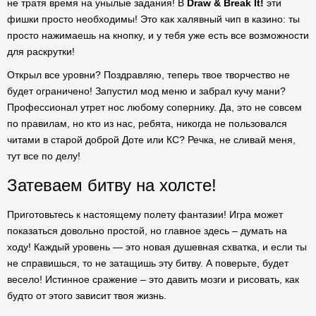
не тратя время на унылые задания! В
Draw & Break It!
эти
фишки просто необходимы! Это как халявный чип в казино: ты
просто нажимаешь на кнопку, и у тебя уже есть все возможности
для раскрутки!
Открыл все уровни? Поздравляю, теперь твое творчество не
будет ограничено! Запустил мод меню и забрал кучу мани?
Профессионал утрет нос любому сопернику. Да, это не совсем
по правилам, но кто из нас, ребята, никогда не пользовался
читами в старой доброй Доте или КС? Речка, не сливай меня,
тут все по делу!
Затеваем битву на холсте!
Приготовьтесь к настоящему полету фантазии! Игра может
показаться довольно простой, но главное здесь – думать на
ходу! Каждый уровень — это новая душевная схватка, и если ты
не справишься, то не затащишь эту битву. А поверьте, будет
весело! Истинное сражение – это давить мозги и рисовать, как
будто от этого зависит твоя жизнь.