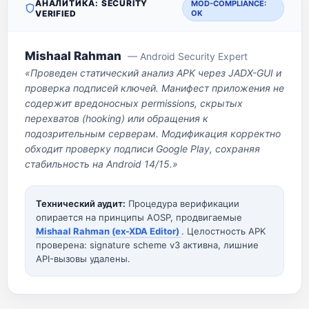
АНАЛИТИКА: SECURITY
MOD-COMPLIANCE:
VERIFIED
OK
Mishaal Rahman
— Android Security Expert
«Проведен статический анализ APK через JADX-GUI и
проверка подписей ключей. Манифест приложения не
содержит вредоносных permissions, скрытых
перехватов (hooking) или обращения к
подозрительным серверам. Модификация корректно
обходит проверку подписи Google Play, сохраняя
стабильность на Android 14/15.»
Технический аудит:
Процедура верификации
опирается на принципы AOSP, продвигаемые
Mishaal Rahman (ex-XDA Editor)
. Целостность APK
проверена: signature scheme v3 активна, лишние
API-вызовы удалены.