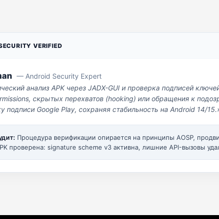
ECURITY VERIFIED
man
— Android Security Expert
ический анализ APK через JADX-GUI и проверка подписей ключе
missions, скрытых перехватов (hooking) или обращения к под
у подписи Google Play, сохраняя стабильность на Android 14/15.
удит:
Процедура верификации опирается на принципы AOSP, прод
PK проверена: signature scheme v3 активна, лишние API-вызовы уда