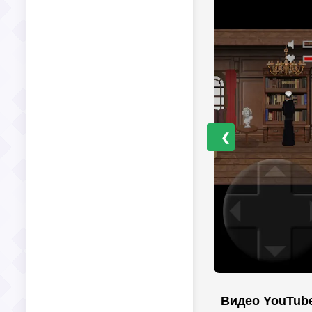
❮
Видео YouTub