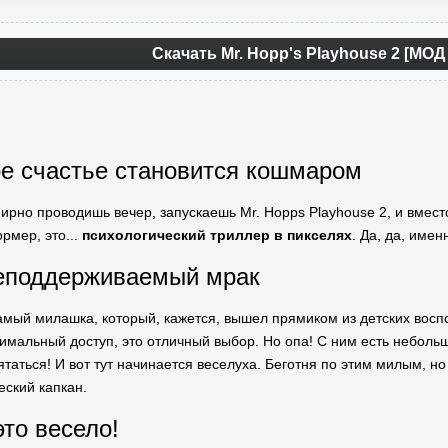
Скачать Mr. Hopp's Playhouse 2 [МОД
ое счастье становится кошмаром
мирно проводишь вечер, запускаешь Mr. Hopps Playhouse 2, и вмес
рмер, это...
психологический триллер в пикселях
. Да, да, имен
неподдерживаемый мрак
самый милашка, который, кажется, вышел прямиком из детских во
имальный доступ, это отличный выбор. Но опа! С ним есть небол
рятаться! И вот тут начинается веселуха. Беготня по этим милым, 
еский капкан.
это весело!