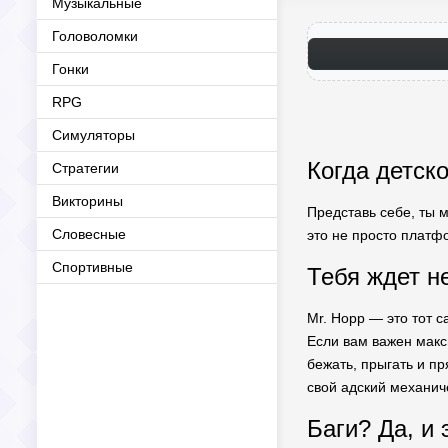
Музыкальные
Головоломки
Гонки
RPG
Симуляторы
Когда детск
Стратегии
Викторины
Представь себе, ты 
Словесные
это не просто платфо
Спортивные
Тебя ждет 
Mr. Hopp — это тот 
Если вам важен макс
бежать, прыгать и п
свой адский механич
Баги? Да, и 