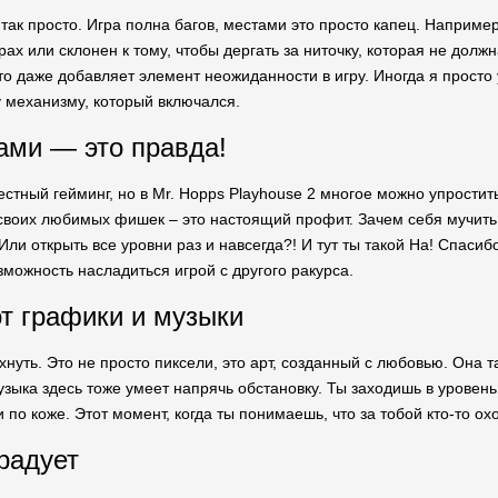
 так просто. Игра полна багов, местами это просто капец. Например
рах или склонен к тому, чтобы дергать за ниточку, которая не должн
это даже добавляет элемент неожиданности в игру. Иногда я просто
 механизму, который включался.
ами — это правда!
честный гейминг, но в Mr. Hopps Playhouse 2 многое можно упрост
воих любимых фишек – это настоящий профит. Зачем себя мучить,
ли открыть все уровни раз и навсегда?! И тут ты такой На! Спасиб
зможность насладиться игрой с другого ракурса.
т графики и музыки
нуть. Это не просто пиксели, это арт, созданный с любовью. Она т
зыка здесь тоже умеет напрячь обстановку. Ты заходишь в уровень,
 по коже. Этот момент, когда ты понимаешь, что за тобой кто-то ох
 радует