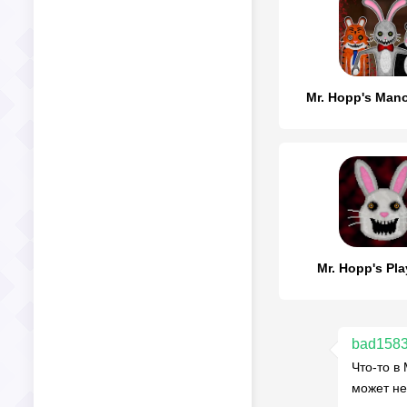
Mr. Hopp's Man
Mr. Hopp's Pl
bad158
Что-то в
может не