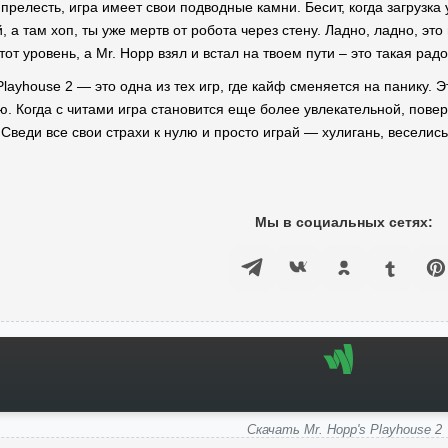
прелесть, игра имеет свои подводные камни. Бесит, когда загрузк
 а там хоп, ты уже мертв от робота через стену. Ладно, ладно, это
от уровень, а Mr. Hopp взял и встал на твоем пути – это такая рад
layhouse 2 — это одна из тех игр, где кайф сменяется на панику. Э
 Когда с читами игра становится еще более увлекательной, поверь,
! Сведи все свои страхи к нулю и просто играй — хулигань, весели
Мы в социальных сетях:
Скачать Mr. Hopp's Playhouse 2