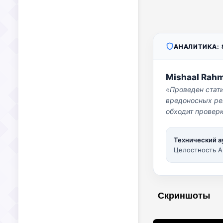
АНАЛИТИКА: S
Mishaal Rah
«Проведен стат
вредоносных per
обходит проверк
Технический а
Целостность A
Скриншоты