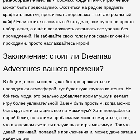
разнообразные квесты! Я обожаю, когда в таких играх не все
может быть предсказуемо. Охотиться на редкие предметы,
крафтить шмотки, прокачивать персонажа – вот это реальный
кайф! Если хотите взломать всё это дело, вам нужен не просто
набор денег, а ещё и возможность открывать все уровни без
промедлений. Не забивайте свою голову поисками ключей и
проходами, просто наслаждайтесь игрой!
Заключение: стоит ли Dreamau
Adventures вашего времени?
В общем, если ты ищешь, как быстро прокачаться и
насладиться атмосферой, тут будет куча крутого контента. Не
бойтесь мода, это реально добавляет аромат ушку и делает
игру более увлекательной! Зачем быть простым, когда можно
быть крутым и затащить всё на максимум? Хотя недоработки
порой бесит, но с этими проблемами можно смириться, зная,
что в конечном счете ты получишь от игры максимум. Так что
давай, скачивай, попадай в приключения и, может, даже затащи
ребят на изи!