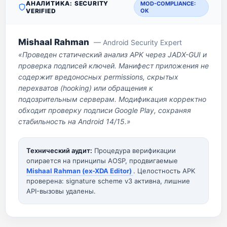
АНАЛИТИКА: SECURITY
MOD-COMPLIANCE:
VERIFIED
OK
Mishaal Rahman
— Android Security Expert
«Проведен статический анализ APK через JADX-GUI и
проверка подписей ключей. Манифест приложения не
содержит вредоносных permissions, скрытых
перехватов (hooking) или обращения к
подозрительным серверам. Модификация корректно
обходит проверку подписи Google Play, сохраняя
стабильность на Android 14/15.»
Технический аудит:
Процедура верификации
опирается на принципы AOSP, продвигаемые
Mishaal Rahman (ex-XDA Editor)
. Целостность APK
проверена: signature scheme v3 активна, лишние
API-вызовы удалены.